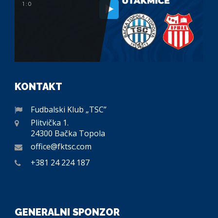
1 : 0
KONTAKT
Fudbalski Klub „TSC”
Plitvička 1.
24300 Bačka Topola
office@fktsc.com
+381 24 224 187
GENERALNI SPONZOR