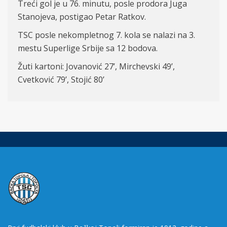
Treći gol je u 76. minutu, posle prodora Juga
Stanojeva, postigao Petar Ratkov.
TSC posle nekompletnog 7. kola se nalazi na 3.
mestu Superlige Srbije sa 12 bodova.
Žuti kartoni: J
ovanovi
ć 27’, Mirchevski 49’,
Cvetković 79’, Stojić 80’