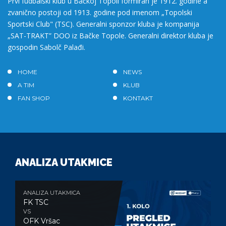
Prvi fudbalski klub u Bačkoj Topoli formiran je 1912. godine a
zvanično postoji od 1913. godine pod imenom „Topolski
Sportski Club" (TSC). Generalni sponzor kluba je kompanija
„SAT-TRAKT” DOO iz Bačke Topole. Generalni direktor kluba je
gospodin Sabolč Palađi.
HOME
NEWS
A TIM
KLUB
FAN SHOP
KONTAKT
ANALIZA UTAKMICE
ANALIZA UTAKMICA
FK TSC
VS
OFK Vršac