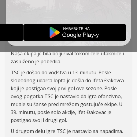
Đakovac ( Krstić 88’), Kuveljić, – Mirchevski
(Stanojev 66’), Milosavljević (Tomanović 66’) ,
Jovanović (Špalek 78’) – Ratkov (Stanojlović 78’)
TSC je u 7. kolu Superlige Srbije na svom terenu
pobedio Mladost GAT rezultatom 3:0.
Naša ekipa je bila bolji rival tokom cele utakmice i
zasluženo je pobedila.
TSC je došao do vođstva u 13. minutu. Posle
slobodnog udarca lopta je došla do Ifeta Đakovca
koji je postigao svoj prvi gol ove sezone. Posle
ovog pogotka TSC je nastavio da igra ofanzivno,
ređale su šanse pred mrežom gostujuće ekipe. U
39. minutu, posle solo akcije, Ifet Đakovac je
postigao svoj i drugi gol.
U drugom delu igre TSC je nastavio sa napadima.