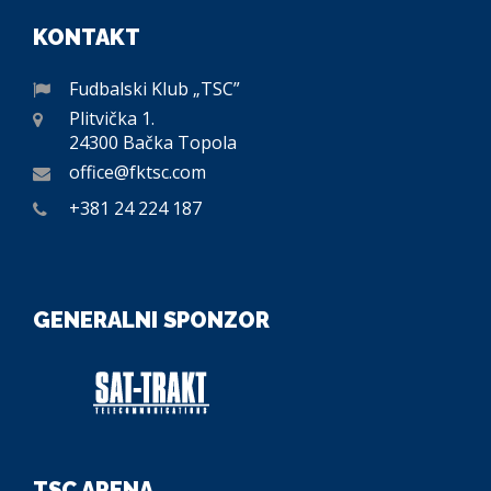
KONTAKT
Fudbalski Klub „TSC”
Plitvička 1.
24300 Bačka Topola
office@fktsc.com
+381 24 224 187
GENERALNI SPONZOR
TSC ARENA