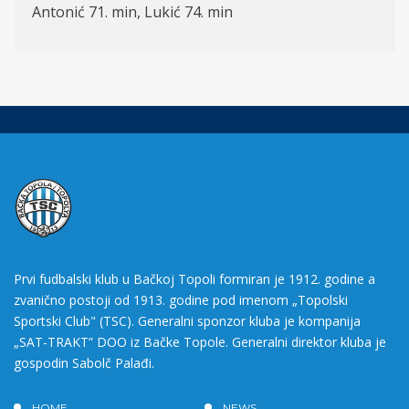
Antonić 71. min, Lukić 74. min
Prvi fudbalski klub u Bačkoj Topoli formiran je 1912. godine a
zvanično postoji od 1913. godine pod imenom „Topolski
Sportski Club" (TSC). Generalni sponzor kluba je kompanija
„SAT-TRAKT” DOO iz Bačke Topole. Generalni direktor kluba je
gospodin Sabolč Palađi.
HOME
NEWS