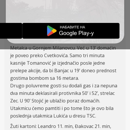
TSC: Filipović, Stanojev, Krsmanović (61′ Petrović),
Ćalušić, Antonić, Leandro (86′ Varga), Banjac (74′
Santrač), Tomanović (K), Đakovac (61′ Stanojlović),
Zec, Lukić (74′ Vukić)
U okviru drugog kola TSC je gostovao ekipi
Metalca u Gornjem Milanovcu. Već u 13’ domaćin
je poveo preko Cvetkovića. Samo tri minuta
kasnije Tomanović je izjednačio posle jedne
prelepe akcije, da bi Banjac u 19’ doneo prednost
gostima bombom sa 16 metara.
Drugo poluvreme gosti su dodali gas i za nepuna
dva minuta deklasirali protivnika 50’ i 52’, strelac
Zec. U 90’ Stojić je ublažio poraz domaćih.
Utakmicu ćemo pamtiti i po tome što je ovo bila
poslednja utakmica Lukića u dresu TSC.
Žuti kartoni: Leandro 11. min, Đakovac 21. min,