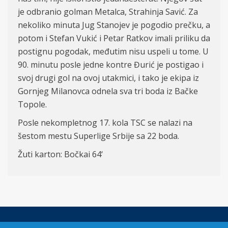
je odbranio golman Metalca, Strahinja Savić. Za
nekoliko minuta Jug Stanojev je pogodio prečku, a
potom i Stefan Vukić i Petar Ratkov imali priliku da
postignu pogodak, međutim nisu uspeli u tome. U
90. minutu posle jedne kontre Đurić je postigao i
svoj drugi gol na ovoj utakmici, i tako je ekipa iz
Gornjeg Milanovca odnela sva tri boda iz Bačke
Topole.
Posle nekompletnog 17. kola TSC se nalazi na
šestom mestu Superlige Srbije sa 22 boda.
Žuti karton: Bočkai 64‘