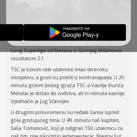
Filipovi
ć
– Petrovi
ć
, Varga, Leandro, Petkovi
ć
–
Mili
ć
evi
ć
(
Đ
akovac 82‘), Tomanovi
ć (K)
, Bo
č
ka
i
,
Stanojev
(Banjac 87‘)
– Vuki
ć
, Stanojlovi
ć
(Ratkov
82‘)
Na
ša ekipa je
izgubi
la na TSC Areni u 17. kolu
Ling
Long Superlige od Metalca iz Gornjeg Milanovca
rezultatom 2:
1.
TSC je tokom cele utakmice imao terensku
iniciijativu, a gosti su pretili i
z
kontranapada. U 2
0
.
minutu golom
bivšeg igrača TSC-a
Vasilije
Đurića
Metalac je došao do vođstva, ali tri minuta kasnije
izjednačio je Jug Stanojev.
U drugom poluvremenu su ređale šanse ispred
gola gostujućeg tima. U 49. minutu naš kapiten,
Saša Tomanović, koji je odigrao 150. utakmicu za
naš tim, nije iskoristio jedanaesterac. Njegov šut