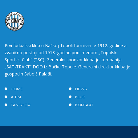
Prvi fudbalski klub u Bačkoj Topoli formiran je 1912. godine a
zvanično postoji od 1913. godine pod imenom „Topolski
Sportski Club" (TSC). Generalni sponzor kluba je kompanija
„SAT-TRAKT” DOO iz Bačke Topole. Generalni direktor kluba je
gospodin Sabolč Palađi.
HOME
NEWS
A TIM
KLUB
FAN SHOP
KONTAKT