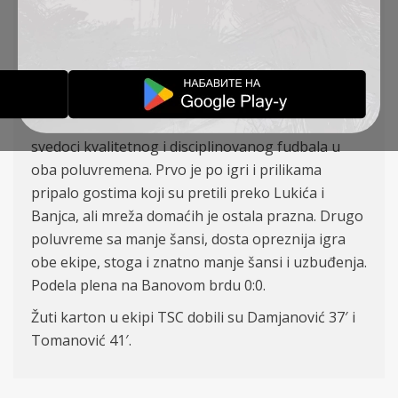
TSC: Filipović, Petković, Petrović, Damjanović,
Babić (9′ Antonić), Banjac (71′ Đakovac), Milićević,
Zec, Tomanović (K), Stanojev (46′ Duronjić), Lukić
31. kolo nam je priredilo derbi susret između
Čukaričkog i TSC na Banovom brdu. Bili smo
svedoci kvalitetnog i disciplinovanog fudbala u
oba poluvremena. Prvo je po igri i prilikama
pripalo gostima koji su pretili preko Lukića i
Banjca, ali mreža domaćih je ostala prazna. Drugo
poluvreme sa manje šansi, dosta opreznija igra
obe ekipe, stoga i znatno manje šansi i uzbuđenja.
Podela plena na Banovom brdu 0:0.
Žuti karton u ekipi TSC dobili su Damjanović 37′ i
Tomanović 41′.