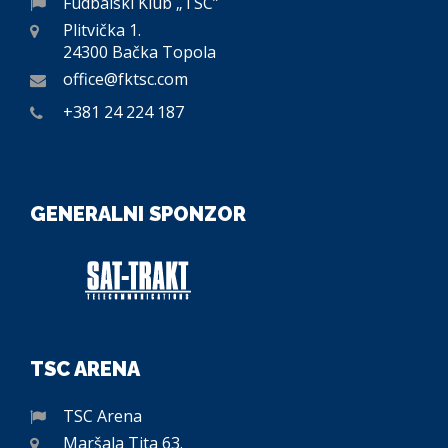
Fudbalski Klub „TSC”
Plitvička 1.
24300 Bačka Topola
office@fktsc.com
+381 24 224 187
GENERALNI SPONZOR
TSC ARENA
TSC Arena
Maršala Tita 63.