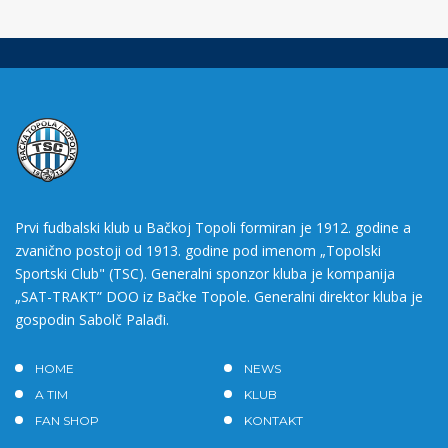
Prvi fudbalski klub u Bačkoj Topoli formiran je 1912. godine a
zvanično postoji od 1913. godine pod imenom „Topolski
Sportski Club" (TSC). Generalni sponzor kluba je kompanija
„SAT-TRAKT” DOO iz Bačke Topole. Generalni direktor kluba je
gospodin Sabolč Palađi.
HOME
NEWS
A TIM
KLUB
FAN SHOP
KONTAKT