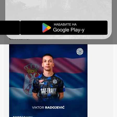
Ukrajine kvalifikacioni meč za EP, a Aleksandar
Stančić se nalazi na spisku U19 reprezentacije
Srbije, koja se priprema za kvalifikacije za
Evropsko prvenstvo i igraće dve pripremne
utakmice protiv Rusije.
Čestitamo!