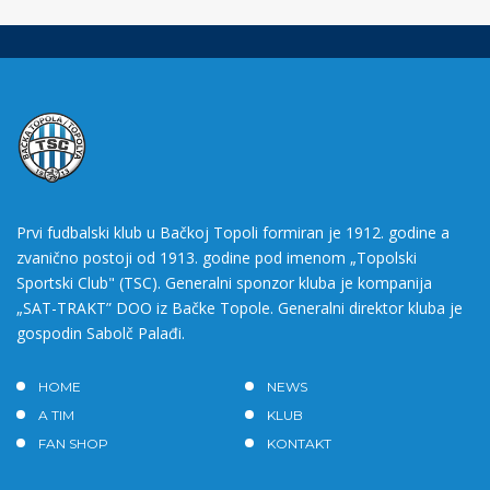
Prvi fudbalski klub u Bačkoj Topoli formiran je 1912. godine a
zvanično postoji od 1913. godine pod imenom „Topolski
Sportski Club" (TSC). Generalni sponzor kluba je kompanija
„SAT-TRAKT” DOO iz Bačke Topole. Generalni direktor kluba je
gospodin Sabolč Palađi.
HOME
NEWS
A TIM
KLUB
FAN SHOP
KONTAKT