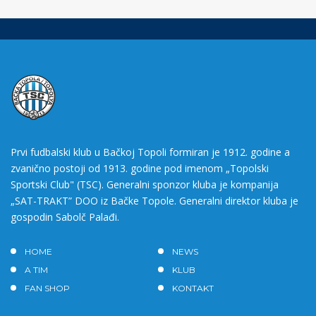
Prvi fudbalski klub u Bačkoj Topoli formiran je 1912. godine a
zvanično postoji od 1913. godine pod imenom „Topolski
Sportski Club" (TSC). Generalni sponzor kluba je kompanija
„SAT-TRAKT” DOO iz Bačke Topole. Generalni direktor kluba je
gospodin Sabolč Palađi.
HOME
NEWS
A TIM
KLUB
FAN SHOP
KONTAKT