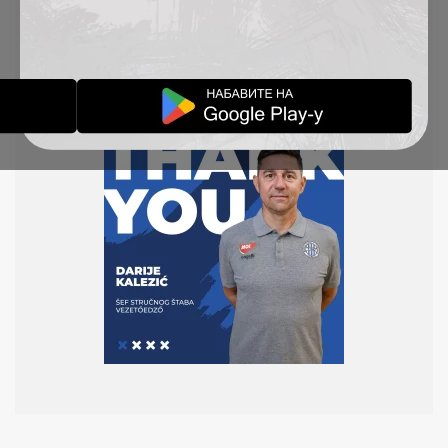
mu na korektnoj saradnji i želimo mu puno
uspeha u daljoj karijeri.