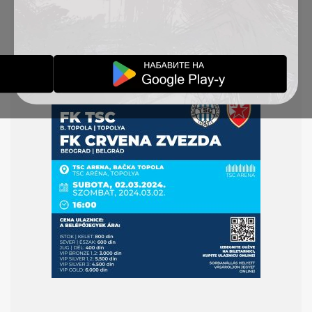
za utakmicu TSC – Crvena zvezda počinje u utorak
(27.02.2024) od 12.00 časova. Biletarnica neće
raditi, karte možete kupiti isključivo online.