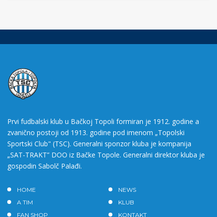
Prvi fudbalski klub u Bačkoj Topoli formiran je 1912. godine a
zvanično postoji od 1913. godine pod imenom „Topolski
Sportski Club" (TSC). Generalni sponzor kluba je kompanija
„SAT-TRAKT” DOO iz Bačke Topole. Generalni direktor kluba je
gospodin Sabolč Palađi.
HOME
NEWS
A TIM
KLUB
FAN SHOP
KONTAKT