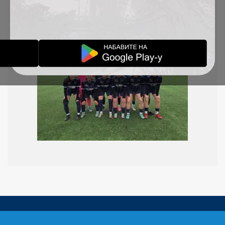
TSC postigle su Aleksandra Gajić (2), Maša
Ninković i Ana Grujić.