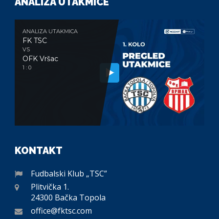
ANALIZA UTAKMICE
ANALIZA UTAKMICA
FK TSC
VS
OFK Vršac
1 : 0
KONTAKT
Fudbalski Klub „TSC”
Plitvička 1.
24300 Bačka Topola
office@fktsc.com