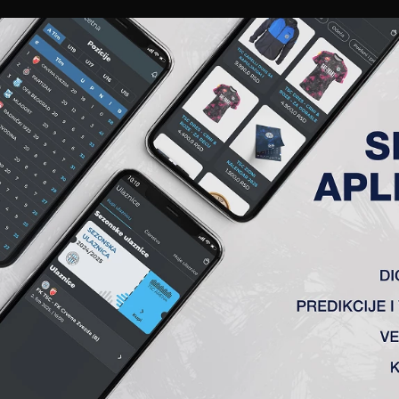
EWS
GALERIJE
A TIM
ČLANSTVO
KARTE
AKREDITACIJE
KLUB
AKADEMIJA
OGE
z Zemuna sa 2:1. Golove za TSC postigle su Mina Kecman i Al