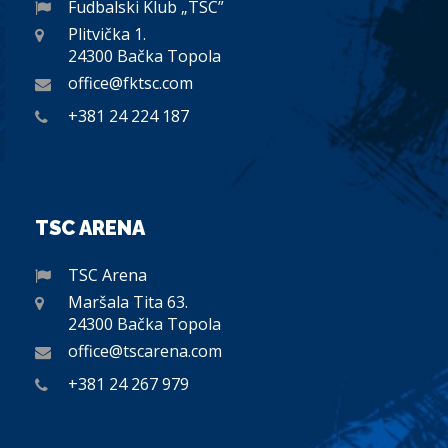
Fudbalski Klub „TSC”
Plitvička 1.
24300 Bačka Topola
office@fktsc.com
+381 24 224 187
TSC ARENA
TSC Arena
Maršala Tita 63.
24300 Bačka Topola
office@tscarena.com
+381 24 267 979