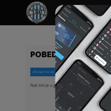
HOME
SPONZORI
N
POBEDA PROTIV SL
ŽENSKI TIM VESTI
16-09-2024
Naš tim je u gostima pobedio ekipu Sloge i