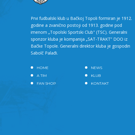
Prvi fudbalski klub u Bačkoj Topoli formiran je 1912.
godine a zvanično postoji od 1913. godine pod
imenom „Topolski Sportski Club" (TSC). Generalni
sponzor kluba je kompanija „SAT-TRAKT” DOO iz
Bačke Topole. Generalni direktor kluba je gospodin
Sabolč Palađi.
HOME
NEWS
A TIM
KLUB
FAN SHOP
KONTAKT