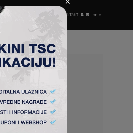
×
ŽENSKI TIM
FAN SHOP
TSC ARENA
KONTAKT
sr
eksandra Gajić.