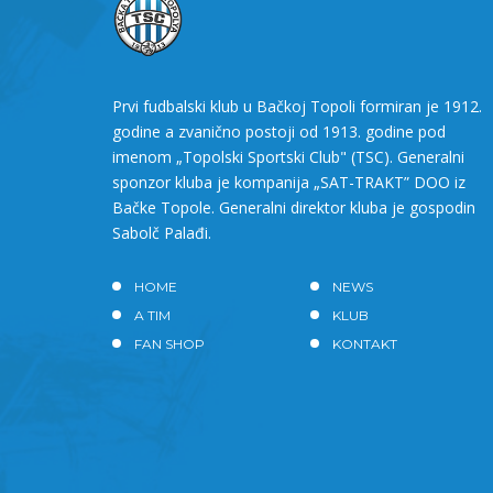
Prvi fudbalski klub u Bačkoj Topoli formiran je 1912.
godine a zvanično postoji od 1913. godine pod
imenom „Topolski Sportski Club" (TSC). Generalni
sponzor kluba je kompanija „SAT-TRAKT” DOO iz
Bačke Topole. Generalni direktor kluba je gospodin
Sabolč Palađi.
HOME
NEWS
A TIM
KLUB
FAN SHOP
KONTAKT