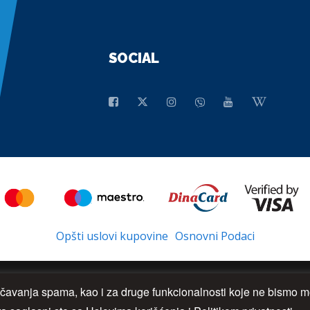
SOCIAL
Opšti uslovi kupovine
Osnovni Podaci
rečavanja spama, kao i za druge funkcionalnosti koje ne bismo mo