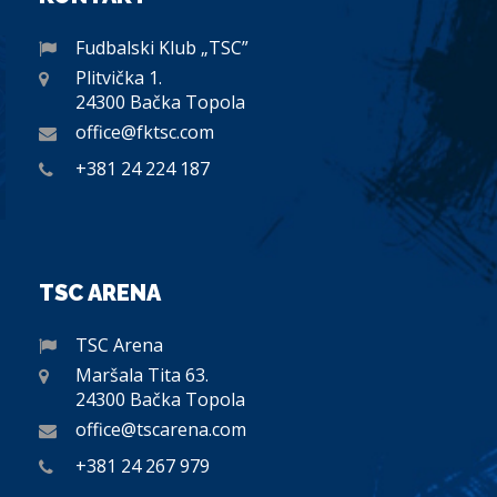
Fudbalski Klub „TSC”
Plitvička 1.
24300 Bačka Topola
office@fktsc.com
+381 24 224 187
TSC ARENA
TSC Arena
Maršala Tita 63.
24300 Bačka Topola
office@tscarena.com
+381 24 267 979