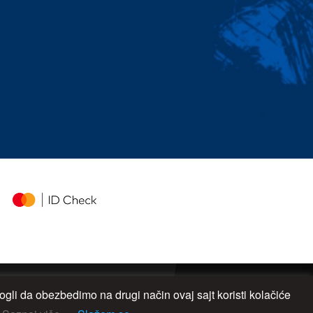
gli da obezbedimo na drugi način ovaj sajt koristi kolačiće
UP