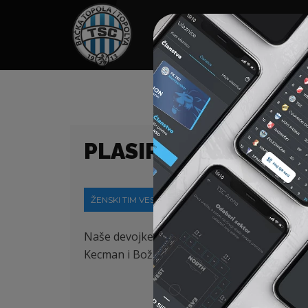
HOME
SPONZORI
N
PLASIRALI SMO SE U
ŽENSKI TIM VESTI
17-04-2024
Naše devojke su se plasirale u polufinale K
Kecman i Božana Božić.