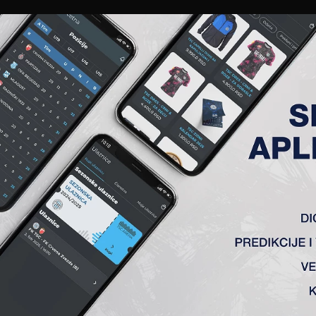
EWS
GALERIJE
A TIM
ČLANSTVO
KARTE
AKREDITACIJE
KLUB
AKADEMIJA
 POLUFINALE KUPA
upa Srbije pošto su danas u Nišu u 1/4 finalu pobedile Mašin