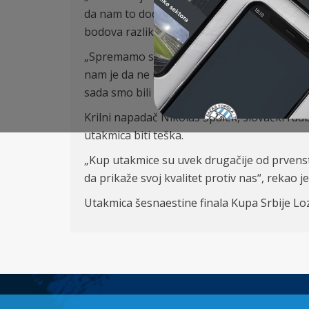
da nam to dodatno pali lampicu za oprez. I
bodova razlike i ne gledamo raspored i pozic
„Spremamo se kao za svaku drugu prvenstven
nam je da ne mora da bude tako i da možemo
sada smo bili dobri i verujem da ćemo i na pr
Krilni napadač Nikolas Špalek, slovački fud
utakmica biti teška.
„Kup utakmice su uvek drugačije od prvenst
da prikaže svoj kvalitet protiv nas“, rekao j
Utakmica šesnaestine finala Kupa Srbije Lo