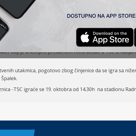
nače u Prvoj ligi Srbije imamo situaciju da od šestog-sedmo
iju protivnika na tabeli, jer nam to neće pomoći“ kazao je L
u utakmicu, možda malo specifičnije jer je ova eliminaciona
 da izgubimo. U fudbalu svako svakoga može da pobedi i dos
edstojećem meču položiti karakterni ispit i da će igrači duel o
baler koji je u letnjem prelaznom roku došao u TSC iz italij
venih utakmica, pogotovo zbog činjenice da se igra sa niže
e Špalek.
znica -TSC igraće se 19. oktobra od 14.30h na stadionu Rad