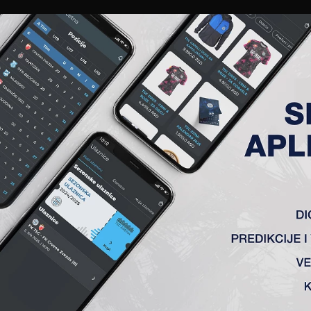
EWS
GALERIJE
A TIM
ČLANSTVO
KARTE
AKREDITACIJE
KLUB
AKADEMIJA
LI POŠTUJEMO PROTIVNIKA
v Loznice utakmicu šesnaestine finala Kupa Srbije. Utakmica
rvu eliminacionu Kup utakmicu naglasio da je Loznica tim 
će klub voditi računa.
 prošle godine, na tom istom terenu, Čukarički koji je završ