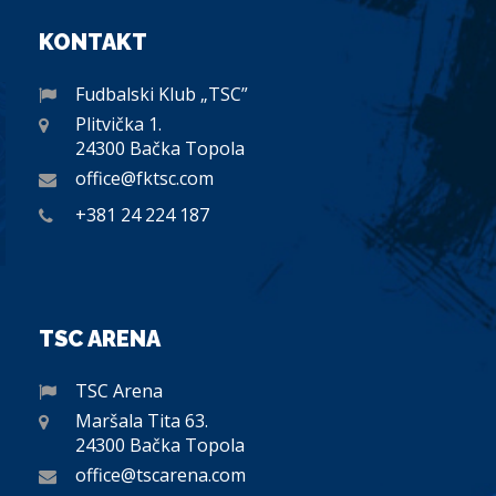
KONTAKT
Fudbalski Klub „TSC”
Plitvička 1.
24300 Bačka Topola
office@fktsc.com
+381 24 224 187
TSC ARENA
TSC Arena
Maršala Tita 63.
24300 Bačka Topola
office@tscarena.com