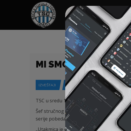
HOME
SPONZORI
N
MI SMO FAVORITI, A
IZVEŠTAJI
19-10-2022
TSC u sredu 19. oktobra u 14:30h igra proti
Šef stručnog štaba Žarko Lazetić je pred p
serije pobeda i negativnih rezultata o čemu 
„Utakmica je eliminaciona, a sećamo se da je