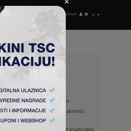
×
ŽENSKI TIM
FAN SHOP
TSC ARENA
KONTAKT
sr
 se igra na stadionu u Klupcima.
sa promenjivom formom koju karakterišu
io treći na tabeli, ispao u prvom krugu tako