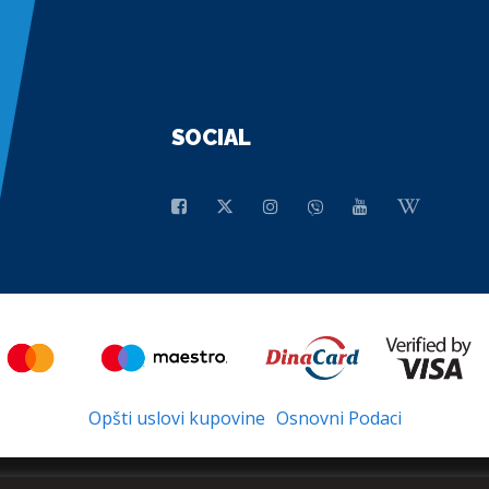
SOCIAL
Opšti uslovi kupovine
Osnovni Podaci