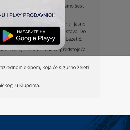
g pa do poslednjeg mesta ima samo šest
azetić i dodao:
. Iako se mi vodimo kao favoriti, jasno
ta će zavisiti od nas i našeg stava. Do
zbiljno shvatiti“, zaključio je Lazetić.
anske Breše, ne sumnja da će predstojeća
razrednom ekipom, koja će sigurno želeti
ničkog u Klupcima.