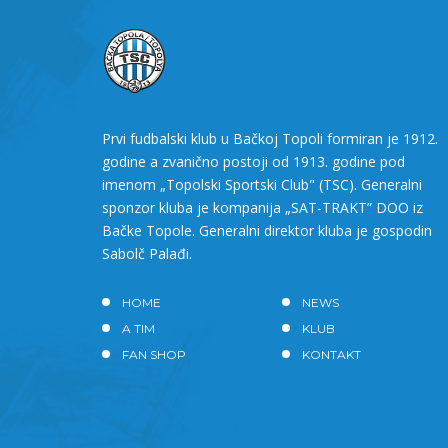
Prvi fudbalski klub u Bačkoj Topoli formiran je 1912.
godine a zvanično postoji od 1913. godine pod
imenom „Topolski Sportski Club" (TSC). Generalni
sponzor kluba je kompanija „SAT-TRAKT” DOO iz
Bačke Topole. Generalni direktor kluba je gospodin
Sabolč Palađi.
HOME
NEWS
A TIM
KLUB
FAN SHOP
KONTAKT