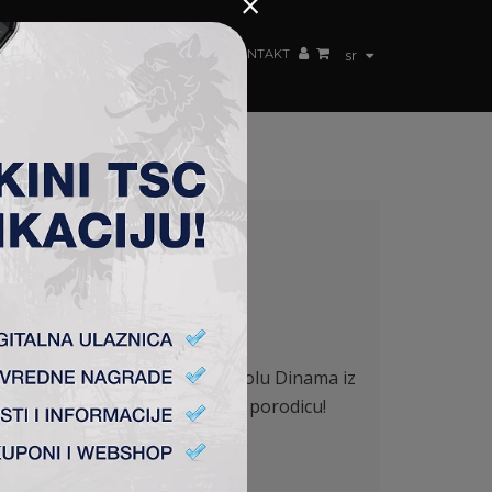
×
ŽENSKI TIM
FAN SHOP
TSC ARENA
KONTAKT
sr
ac koji je prošao fudbalsku školu Dinama iz
AE Kifisiasa. Dobrodošao u TSC porodicu!