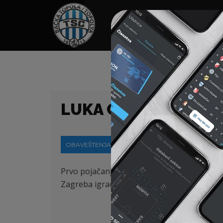
HOME
SPONZORI
N
LUKA CAPAN JE POTP
OBAVEŠTENJA
29-05-2024
Prvo pojačanje nešeg kluba u letnjem prela
Zagreba igrao je za Lokomotivu, Rijeku, za