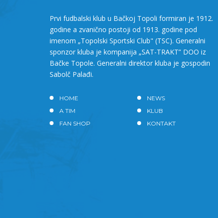
Prvi fudbalski klub u Bačkoj Topoli formiran je 1912.
godine a zvanično postoji od 1913. godine pod
imenom „Topolski Sportski Club" (TSC). Generalni
sponzor kluba je kompanija „SAT-TRAKT” DOO iz
Bačke Topole. Generalni direktor kluba je gospodin
Sabolč Palađi.
HOME
NEWS
A TIM
KLUB
FAN SHOP
KONTAKT