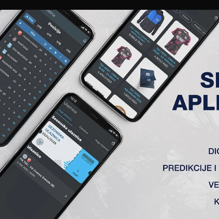
EWS
GALERIJE
A TIM
ČLANSTVO
KARTE
AKREDITACIJE
KLUB
AKADEMIJA
ISAO ZA TSC
znom roku je Luka Capan (1995). Hrvatski centralni defanziv
 turski Bursaspor i za mađarski Honved. Stiže nam iz grčke 