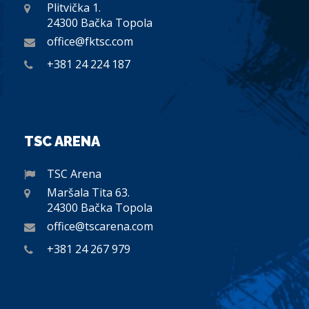
Plitvička 1.
24300 Bačka Topola
office@fktsc.com
+381 24 224 187
TSC ARENA
TSC Arena
Maršala Tita 63.
24300 Bačka Topola
office@tscarena.com
+381 24 267 979