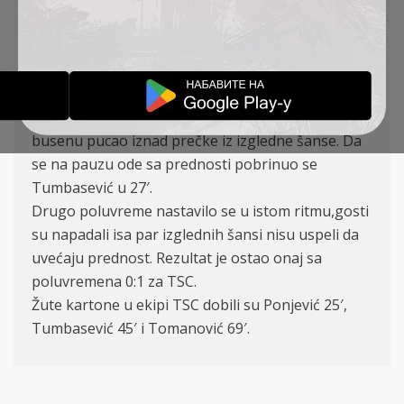
Arsenijević (90′ Grabež), Lukić, Silađi (76′ Đurić)
Trenutno poslednje plasirana ekipa ugostila je
ekipu TSC na svom stadionu. Gosti su od samog
starta oštro krenuli i puka sreća je već u 5. minutu
pogledala ekipu Mačve, kada je Zec zahvaljujući
busenu pucao iznad prečke iz izgledne šanse. Da
se na pauzu ode sa prednosti pobrinuo se
Tumbasević u 27′.
Drugo poluvreme nastavilo se u istom ritmu,gosti
su napadali isa par izglednih šansi nisu uspeli da
uvećaju prednost. Rezultat je ostao onaj sa
poluvremena 0:1 za TSC.
Žute kartone u ekipi TSC dobili su Ponjević 25′,
Tumbasević 45′ i Tomanović 69′.