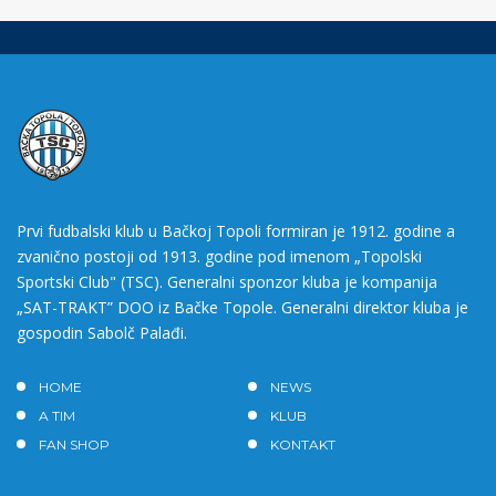
Prvi fudbalski klub u Bačkoj Topoli formiran je 1912. godine a
zvanično postoji od 1913. godine pod imenom „Topolski
Sportski Club" (TSC). Generalni sponzor kluba je kompanija
„SAT-TRAKT” DOO iz Bačke Topole. Generalni direktor kluba je
gospodin Sabolč Palađi.
HOME
NEWS
A TIM
KLUB
FAN SHOP
KONTAKT