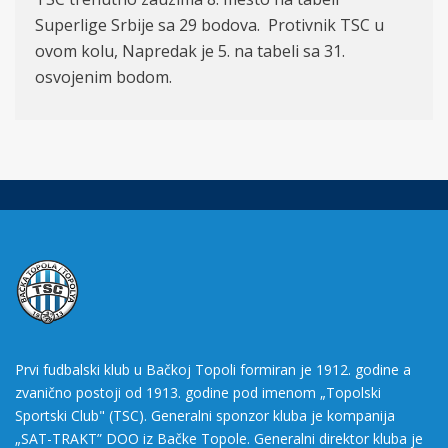
Superlige Srbije sa 29 bodova. Protivnik TSC u
ovom kolu, Napredak je 5. na tabeli sa 31.
osvojenim bodom.
Prvi fudbalski klub u Bačkoj Topoli formiran je 1912. godine a
zvanično postoji od 1913. godine pod imenom „Topolski
Sportski Club" (TSC). Generalni sponzor kluba je kompanija
„SAT-TRAKT” DOO iz Bačke Topole. Generalni direktor kluba je