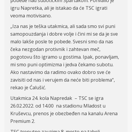
pobede nad subotičkim Spartakom. Pohvalio je
igru Napretka, ali je istakao da će TSC igrati
veoma motivisano.
„Iza nas je teška utakmica, ali sada smo svi puni
samopouzdanja i dobre volje i čini mi se da je sve
malo lakše posle te pobede. Svesni smo da nas
čeka nezgodan protivnik i zahtevan meč,
pogotovu što igramo u gostima. Ipak, ponavljam,
mi smo puni optimizma i jedva čekamo subotu.
Ako nastavimo da radimo ovako dobro sve će
zavisiti od nas i verujem da neće biti problema“,
rekao je Ćalušić.
Utakmica 24. kola Napredak – TSC se igra
26.02.2022. od 14.00 na stadionu Mladost u
Kruševcu, prenos je obezbeđen na kanalu Arena
Premium 2.
TSC trenutno zauzima 8. mesto na tabeli