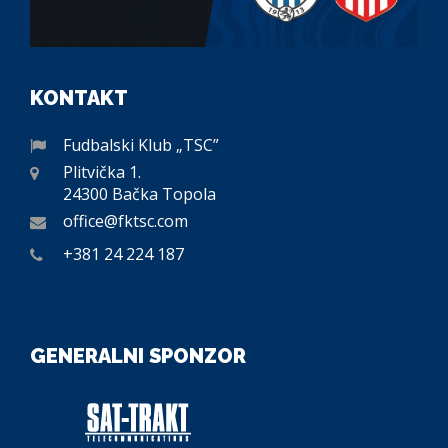
KONTAKT
Fudbalski Klub „TSC”
Plitvička 1.
24300 Bačka Topola
office@fktsc.com
+381 24 224 187
GENERALNI SPONZOR