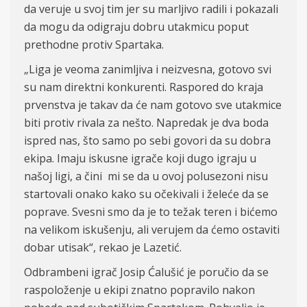
da veruje u svoj tim jer su marljivo radili i pokazali
da mogu da odigraju dobru utakmicu poput
prethodne protiv Spartaka.
„Liga je veoma zanimljiva i neizvesna, gotovo svi
su nam direktni konkurenti. Raspored do kraja
prvenstva je takav da će nam gotovo sve utakmice
biti protiv rivala za nešto. Napredak je dva boda
ispred nas, što samo po sebi govori da su dobra
ekipa. Imaju iskusne igrače koji dugo igraju u
našoj ligi, a čini mi se da u ovoj polusezoni nisu
startovali onako kako su očekivali i želeće da se
poprave. Svesni smo da je to težak teren i bićemo
na velikom iskušenju, ali verujem da ćemo ostaviti
dobar utisak“, rekao je Lazetić.
Odbrambeni igrač Josip Ćalušić je poručio da se
raspoloženje u ekipi znatno popravilo nakon