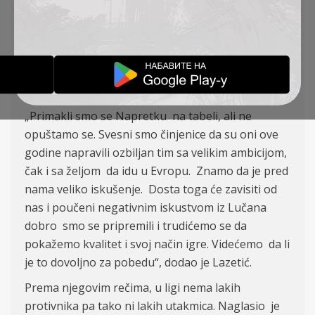
Superlige, uz obećanje da će pružiti dobru igru i
pokušati da pobede protivnika.
Šef stručnog štaba Žarko Lazetić je izjavio da ima
veliki respekt prema ekipi Napretka, kao velikom i
dobro organizovanom kubu.
„Primakli smo se Napretku na tabeli, ali ne
opuštamo se. Svesni smo činjenice da su oni ove
godine napravili ozbiljan tim sa velikim ambicijom,
čak i sa željom da idu u Evropu. Znamo da je pred
nama veliko iskušenje. Dosta toga će zavisiti od
nas i poučeni negativnim iskustvom iz Lučana
dobro smo se pripremili i trudićemo se da
pokažemo kvalitet i svoj način igre. Videćemo da li
je to dovoljno za pobedu“, dodao je Lazetić.
Prema njegovim rečima, u ligi nema lakih
protivnika pa tako ni lakih utakmica. Naglasio je