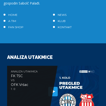
gospodin Sabolč Palađi.
HOME
NEWS
A TIM
KLUB
FAN SHOP
KONTAKT
ANALIZA UTAKMICE
ANALIZA UTAKMICA
FK TSC
VS
OFK Vršac
1 : 0