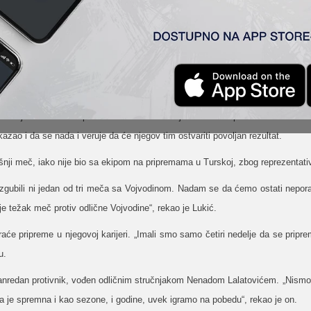
nog štaba Mladen Krstajić istakao je da očekuje interesantan duel sa Vojv
ica, u kojoj TSC do sada nije poražen, što je za nas dobro, ali sa druge str
umf. Zaista se radi o jednom kvalitetnom timu“, rekao je Krstajić i dodao da
utrašnju utakmicu da protekne kako mi očekujemo – da ekipa bude maksimalno
 kazao i da se nada i veruje da će njegov tim ostvariti povoljan rezultat.
nji meč, iako nije bio sa ekipom na pripremama u Turskoj, zbog reprezentati
izgubili ni jedan od tri meča sa Vojvodinom. Nadam se da ćemo ostati nepora
e težak meč protiv odlične Vojvodine“, rekao je Lukić.
će pripreme u njegovoj karijeri. „Imali smo samo četiri nedelje da se pripre
u.
redan protivnik, vođen odličnim stručnjakom Nenadom Lalatovićem. „Nismo do s
a je spremna i kao sezone, i godine, uvek igramo na pobedu“, rekao je on.