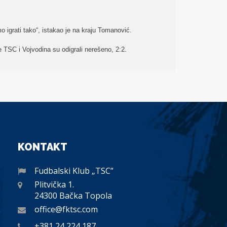
o igrati tako“, istakao je na kraju Tomanović.
TSC i Vojvodina su odigrali nerešeno, 2:2.
KONTAKT
Fudbalski Klub „TSC”
Plitvička 1.
24300 Bačka Topola
office@fktsc.com
+381 24 224 187