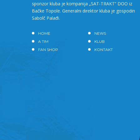
sponzor kluba je kompanija „SAT-TRAKT” DOO iz
Bačke Topole. Generalni direktor kluba je gospodin
Sabolč Palađi.
HOME
NEWS
A TIM
KLUB
FAN SHOP
KONTAKT