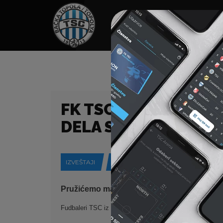
HOME
SPONZORI
N
FK TSC GOSTUJE EK
DELA SEZONE
IZVEŠTAJI
05-02-2021
Pružićemo maksimum i u nastavku prvens
Fudbaleri TSC iz Bačke Topole u petak, 05. februara od 1