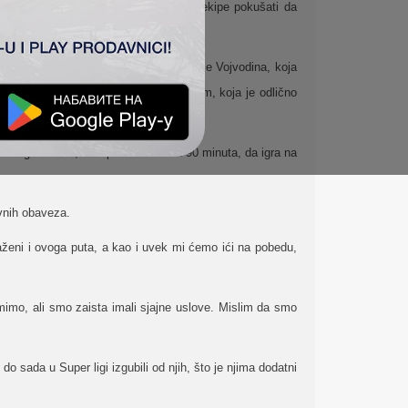
odinom, u kojoj je sigurno da će obe ekipe pokušati da
ane potreban je oprez. Sigurno je da će Vojvodina, koja
 i TSC može da se pohvali dobrom ekipom, koja je odlično
 angažovana, disciplinovana svih 90 minuta, da igra na
vnih obaveza.
ženi i ovoga puta, a kao i uvek mi ćemo ići na pobedu,
mimo, ali smo zaista imali sjajne uslove. Mislim da smo
ada u Super ligi izgubili od njih, što je njima dodatni