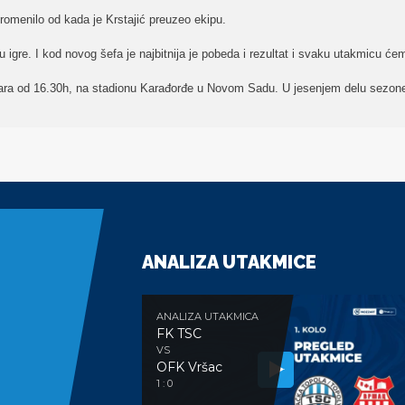
romenilo od kada je Krstajić preuzeo ekipu.
 igre. I kod novog šefa je najbitnija je pobeda i rezultat i svaku utakmicu ćem
ara od 16.30h, na stadionu Karađorđe u Novom Sadu. U jesenjem delu sezone 
ANALIZA UTAKMICE
ANALIZA UTAKMICA
FK TSC
VS
OFK Vršac
1 : 0