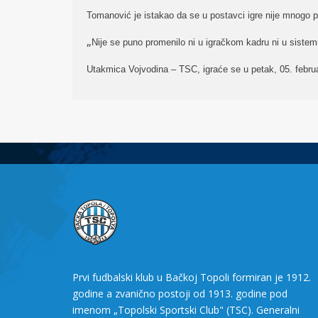
Tomanović je istakao da se u postavci igre nije mnogo p
„
Nije se puno promenilo ni u igračkom kadru ni u sistemu
Utakmica Vojvodina – TSC, igraće se u petak, 05. febru
Prvi fudbalski klub u Bačkoj Topoli formiran je 1912.
godine a zvanično postoji od 1913. godine pod
imenom „Topolski Sportski Club" (TSC). Generalni