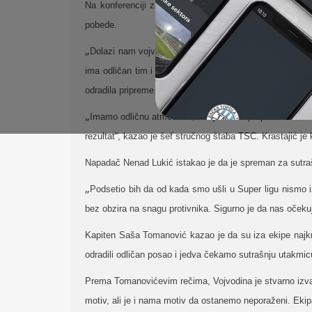
Na konferenciji za novinare u Bačkoj Topoli,
šef struč
pobede.
„
Dolazi nam vojvođanski derbi, uvek interesantna utakm
ima odličan tim i trenera, pokušati sve da ostvari trij
odradila pripreme.
„
Imamo odličnu atmosferu, što je dobra preporuka za s
rezultat“, kazao je šef stručnog štaba TSC.
Krastajić je
Napadač Nenad Lukić istakao je da je spreman za sutraš
„
Podsetio bih da od kada smo ušli u Super ligu nismo 
bez obzira na snagu protivnika. Sigurno je da nas očekuj
Kapiten Saša Tomanović kazao je da su iza ekipe najkra
odradili odličan posao i jedva čekamo sutrašnju utakmic
Prema Tomanovićevim rečima, Vojvodina je stvarno izvan
motiv, ali je i nama motiv da ostanemo neporaženi. Ekip