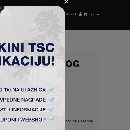
×
ŽENSKI TIM
FAN SHOP
TSC ARENA
KONTAKT
sr
KMICI PROLEĆNOG
ružiti kvalitetnu igru na početku
prolećnog dela sezone.