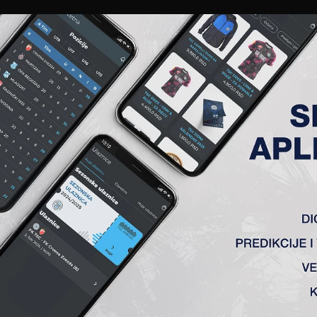
EWS
GALERIJE
A TIM
ČLANSTVO
KARTE
AKREDITACIJE
KLUB
AKADEMIJA
IPI VOJVODINE U PRVOJ UTA
tva
6.30h, gostuju ekipi Vojvodine u 20. kolu Super lige, u uverenju da će ekipa p