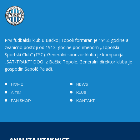
Prvi fudbalski klub u Bačkoj Topoli formiran je 1912. godine a
zvanično postoji od 1913. godine pod imenom „Topolski
Sportski Club" (TSC). Generalni sponzor kluba je kompanija
„SAT-TRAKT” DOO iz Bačke Topole. Generalni direktor kluba je
gospodin Sabolč Palađi.
HOME
NEWS
A TIM
KLUB
FAN SHOP
KONTAKT