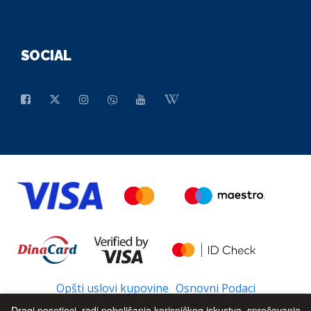
SOCIAL
Opšti uslovi kupovine
Osnovni Podaci
Dragi posetioci, radi poboljšanja korisničkog iskustva, sprečavanja