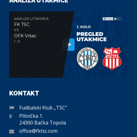
ANALIZA UTAKMICE
ANALIZA UTAKMICA
FK TSC
VS
OFK Vršac
1 : 0
KONTAKT
Fudbalski Klub „TSC”
Plitvička 1.
24300 Bačka Topola
office@fktsc.com