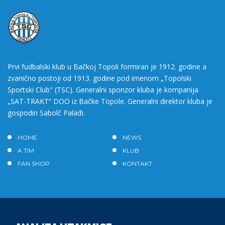
Prvi fudbalski klub u Bačkoj Topoli formiran je 1912. godine a
zvanično postoji od 1913. godine pod imenom „Topolski
Sportski Club" (TSC). Generalni sponzor kluba je kompanija
„SAT-TRAKT” DOO iz Bačke Topole. Generalni direktor kluba je
gospodin Sabolč Palađi.
HOME
NEWS
A TIM
KLUB
FAN SHOP
KONTAKT