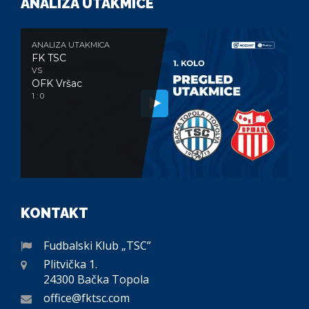
ANALIZA UTAKMICE
ANALIZA UTAKMICA
FK TSC
VS
OFK Vršac
1 : 0
KONTAKT
Fudbalski Klub „TSC”
Plitvička 1.
24300 Bačka Topola
office@fktsc.com