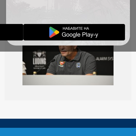
tima i podneo je ostavku. Zahvaljujemo mu na
korektnoj saradnji i želimo mu puno sreće u daljoj
karijeri.