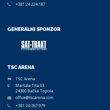
+381 24 224 187
GENERALNI SPONZOR
TSC ARENA
TSC Arena
Maršala Tita 63.
24300 Bačka Topola
office@tscarena.com
+381 24 267 979