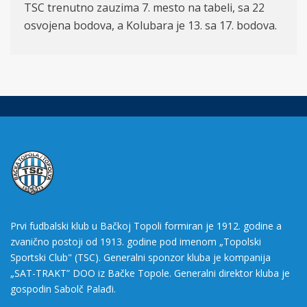
TSC trenutno zauzima 7. mesto na tabeli, sa 22
osvojena bodova, a Kolubara je 13. sa 17. bodova.
Prvi fudbalski klub u Bačkoj Topoli formiran je 1912. godine a
zvanično postoji od 1913. godine pod imenom „Topolski
Sportski Club" (TSC). Generalni sponzor kluba je kompanija
„SAT-TRAKT” DOO iz Bačke Topole. Generalni direktor kluba je
gospodin Sabolč Palađi.