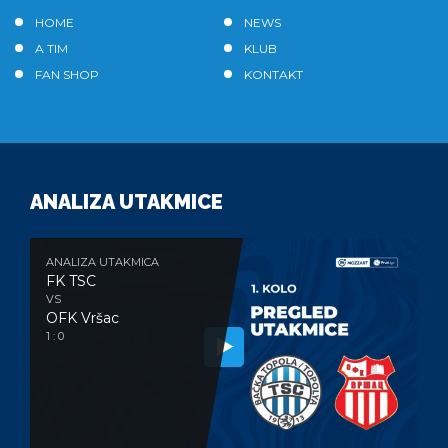
HOME
NEWS
A TIM
KLUB
FAN SHOP
KONTAKT
ANALIZA UTAKMICE
ANALIZA UTAKMICA
FK TSC
VS
OFK Vršac
1 : 0