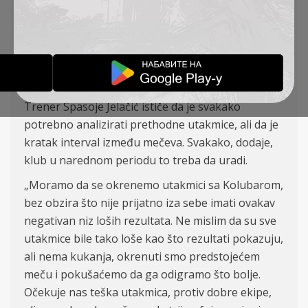
Superlige Srbije, uvereni da će to biti zanimljiv i
uzbudljiv meč u kome će sva tri boda, uprkos
očekivanom dobrom gostoprimstvu Lazarevčana,
ipak pripasti gostujućem timu, čime će klub iz
Bačke Topole prekinuti niz loših rezultata.
Trener Spasoje Jelačić ističe da je svakako
potrebno analizirati prethodne utakmice, ali da je
kratak interval između mečeva. Svakako, dodaje,
klub u narednom periodu to treba da uradi.
„Moramo da se okrenemo utakmici sa Kolubarom,
bez obzira što nije prijatno iza sebe imati ovakav
negativan niz loših rezultata. Ne mislim da su sve
utakmice bile tako loše kao što rezultati pokazuju,
ali nema kukanja, okrenuti smo predstojećem
meču i pokušaćemo da ga odigramo što bolje.
Očekuje nas teška utakmica, protiv dobre ekipe,