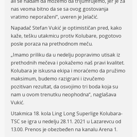
ali se nadam da možemo da trijumfujemo, jer je za
nas veoma bitno da se sa ovog gostovanja
vratimo neporaženi“, uveren je Jelačić.
Napadač Stefan Vukić je optimističan pred, kako
kaže, tešku utakmicu protiv Kolubare, pogotovo
posle poraza na prethodnom meču.
„Imamo priliku da u nedelju popravimo utisak iz
prethodnih mečeva i pokažemo naš pravi kvalitet.
Kolubara je iskusna ekipa i moraćemo da pružimo
maksimum, budemo razigrani i izvučemo
pozitivan rezultat, da osvojimo tri boda koja su
nam u ovom trenutku neophodna“, naglašava
Vukić.
Utakmica 18. kola Ling Long Superlige Kolubara-
TSC se igra u nedelju 28.11. 2021 u Lazarevcu od
13.00. Prenos je obezbeđen na kanalu Arena 1.