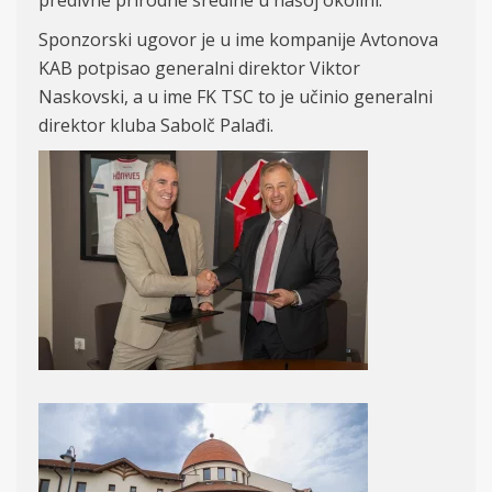
predivne prirodne sredine u našoj okolini.
Sponzorski ugovor je u ime kompanije Avtonova
KAB potpisao generalni direktor Viktor
Naskovski, a u ime FK TSC to je učinio generalni
direktor kluba Sabolč Palađi.