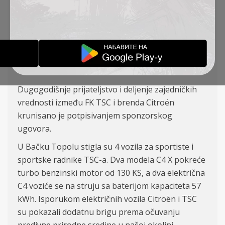
POTPISALI SU
SPONZORSKI UGOVOR
OBAVEŠTENJA
08-04-2025
Dugogodišnje prijateljstvo i deljenje zajedničkih
vrednosti između FK TSC i brenda Citroën
krunisano je potpisivanjem sponzorskog
ugovora.
U Bačku Topolu stigla su 4 vozila za sportiste i
sportske radnike TSC-a. Dva modela C4 X pokreće
turbo benzinski motor od 130 KS, a dva električna
C4 voziće se na struju sa baterijom kapaciteta 57
kWh. Isporukom električnih vozila Citroën i TSC
su pokazali dodatnu brigu prema očuvanju