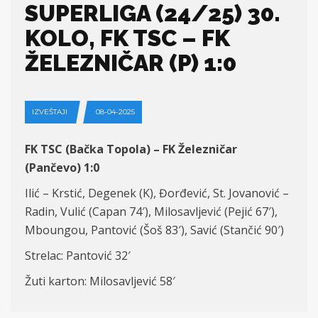
SUPERLIGA (24/25) 30.
KOLO, FK TSC – FK
ŽELEZNIČAR (P) 1:0
IZVEŠTAJI
08-04-2025
FK TSC (Bačka Topola) – FK Železničar
(Pančevo) 1:0
Ilić – Krstić, Degenek (K), Đorđević, St. Jovanović –
Radin, Vulić (Capan 74′), Milosavljević (Pejić 67′),
Mboungou, Pantović (Šoš 83′), Savić (Stančić 90′)
Strelac: Pantović 32′
Žuti karton: Milosavljević 58′