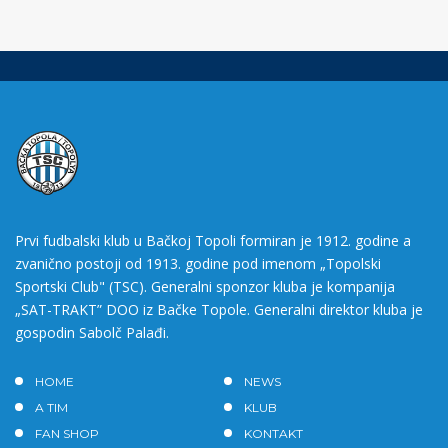
Prvi fudbalski klub u Bačkoj Topoli formiran je 1912. godine a
zvanično postoji od 1913. godine pod imenom „Topolski
Sportski Club" (TSC). Generalni sponzor kluba je kompanija
„SAT-TRAKT” DOO iz Bačke Topole. Generalni direktor kluba je
gospodin Sabolč Palađi.
HOME
NEWS
A TIM
KLUB
FAN SHOP
KONTAKT