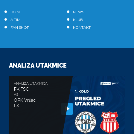
HOME
NEWS
A TIM
KLUB
FAN SHOP
KONTAKT
ANALIZA UTAKMICE
ANALIZA UTAKMICA
FK TSC
VS
OFK Vršac
1 : 0