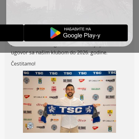
PRODUŽIO UGOVOR
OBAVEŠTENJA
29-03-2024
Naš iskusni vezni igrač Milan Radin je produžio
ugovor sa našim klubom do 2026. godine.
Čestitamo!