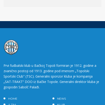
Prvi fudbalski klub u Bačkoj Topoli formiran je 1912. godine a
zvanično postoji od 1913. godine pod imenom „Topolski
Sportski Club" (TSC). Generalni sponzor kluba je kompanija
„SAT-TRAKT” DOO iz Bačke Topole. Generalni direktor kluba je
gospodin Sabolč Palađi.
HOME
NEWS
A TIM
KLUB