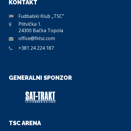
KONTAKT
Fudbalski Klub „TSC”
Plitvička 1.
24300 Bačka Topola
office@fktsc.com
+381 24 224 187
GENERALNI SPONZOR
TSC ARENA