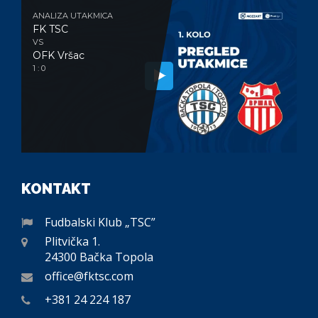
ANALIZA UTAKMICA
FK TSC
VS
OFK Vršac
1 : 0
KONTAKT
Fudbalski Klub „TSC”
Plitvička 1.
24300 Bačka Topola
office@fktsc.com
+381 24 224 187