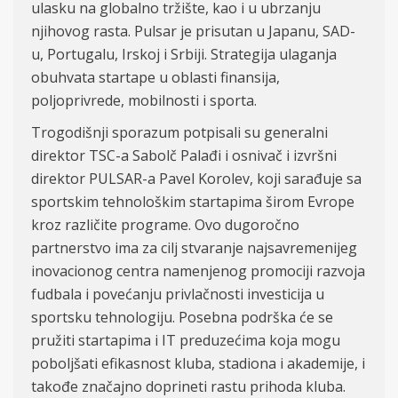
ulasku na globalno tržište, kao i u ubrzanju
njihovog rasta. Pulsar je prisutan u Japanu, SAD-
u, Portugalu, Irskoj i Srbiji. Strategija ulaganja
obuhvata startape u oblasti finansija,
poljoprivrede, mobilnosti i sporta.
Trogodišnji sporazum potpisali su generalni
direktor TSC-a Sabolč Palađi i osnivač i izvršni
direktor PULSAR-a Pavel Korolev, koji sarađuje sa
sportskim tehnološkim startapima širom Evrope
kroz različite programe. Ovo dugoročno
partnerstvo ima za cilj stvaranje najsavremenijeg
inovacionog centra namenjenog promociji razvoja
fudbala i povećanju privlačnosti investicija u
sportsku tehnologiju. Posebna podrška će se
pružiti startapima i IT preduzećima koja mogu
poboljšati efikasnost kluba, stadiona i akademije, i
takođe značajno doprineti rastu prihoda kluba.