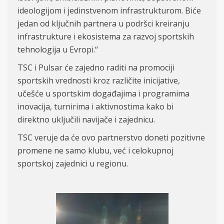
ideologijom i jedinstvenom infrastrukturom. Biće
jedan od ključnih partnera u podršci kreiranju
infrastrukture i ekosistema za razvoj sportskih
tehnologija u Evropi.“
TSC i Pulsar će zajedno raditi na promociji
sportskih vrednosti kroz različite inicijative,
učešće u sportskim događajima i programima
inovacija, turnirima i aktivnostima kako bi
direktno uključili navijače i zajednicu.
TSC veruje da će ovo partnerstvo doneti pozitivne
promene ne samo klubu, već i celokupnoj
sportskoj zajednici u regionu.