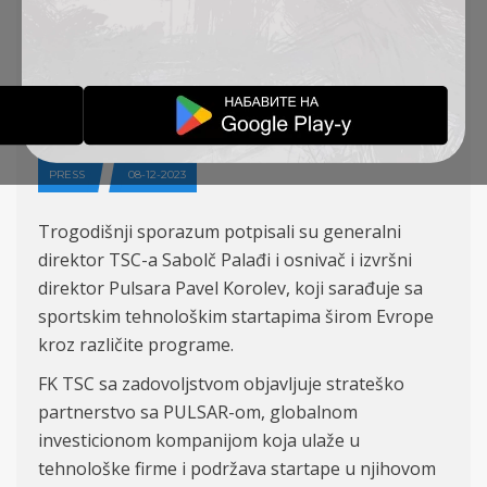
PARTNERSTVO SA
AMERIČKOM
KOMPANIJOM PULSAR
PRESS
08-12-2023
Trogodišnji sporazum potpisali su generalni
direktor TSC-a Sabolč Palađi i osnivač i izvršni
direktor Pulsara Pavel Korolev, koji sarađuje sa
sportskim tehnološkim startapima širom Evrope
kroz različite programe.
FK TSC sa zadovoljstvom objavljuje strateško
partnerstvo sa PULSAR-om, globalnom
investicionom kompanijom koja ulaže u
tehnološke firme i podržava startape u njihovom