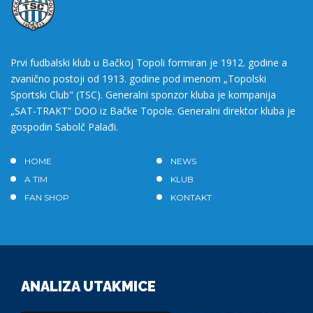
Prvi fudbalski klub u Bačkoj Topoli formiran je 1912. godine a
zvanično postoji od 1913. godine pod imenom „Topolski
Sportski Club" (TSC). Generalni sponzor kluba je kompanija
„SAT-TRAKT” DOO iz Bačke Topole. Generalni direktor kluba je
gospodin Sabolč Palađi.
HOME
NEWS
A TIM
KLUB
FAN SHOP
KONTAKT
ANALIZA UTAKMICE