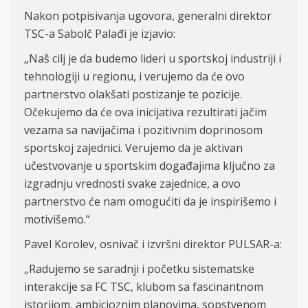
Nakon potpisivanja ugovora, generalni direktor
TSC-a Sabolč Palađi je izjavio:
„Naš cilj je da budemo lideri u sportskoj industriji i
tehnologiji u regionu, i verujemo da će ovo
partnerstvo olakšati postizanje te pozicije.
Očekujemo da će ova inicijativa rezultirati jačim
vezama sa navijačima i pozitivnim doprinosom
sportskoj zajednici. Verujemo da je aktivan
učestvovanje u sportskim događajima ključno za
izgradnju vrednosti svake zajednice, a ovo
partnerstvo će nam omogućiti da je inspirišemo i
motivišemo.“
Pavel Korolev, osnivač i izvršni direktor PULSAR-a:
„Radujemo se saradnji i početku sistematske
interakcije sa FC TSC, klubom sa fascinantnom
istorijom, ambicioznim planovima, sopstvenom