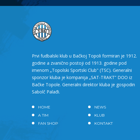
Prvi fudbalski klub u Bačkoj Topoli formiran je 1912.
godine a zvanično postoji od 1913. godine pod
imenom „Topolski Sportski Club" (TSC). Generalni
sponzor kluba je kompanija „SAT-TRAKT” DOO iz
Bačke Topole. Generalni direktor kluba je gospodin
Sabolč Palađi.
HOME
NEWS
A TIM
KLUB
FAN SHOP
KONTAKT