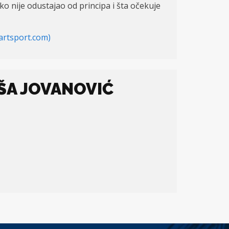
ko nije odustajao od principa i šta očekuje
zartsport.com)
ŠA JOVANOVIĆ