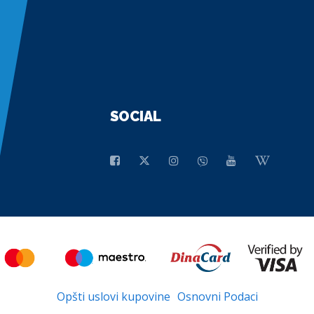
SOCIAL
Opšti uslovi kupovine
Osnovni Podaci