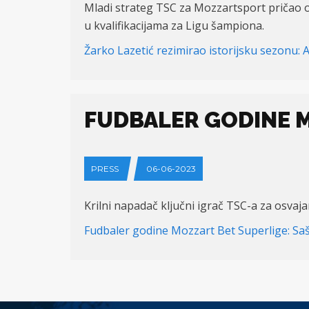
Mladi strateg TSC za Mozzartsport pričao o i
u kvalifikacijama za Ligu šampiona.
Žarko Lazetić rezimirao istorijsku sezonu:
FUDBALER GODINE M
PRESS
06-06-2023
Krilni napadač ključni igrač TSC-a za osvaj
Fudbaler godine Mozzart Bet Superlige: Sa