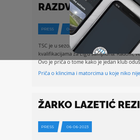
RAZDVOJITI ZVEZDU 
PRESS
06-06-2023
TSC je u sezoni iza nas postao vicešampion Sr
kvalifikacijama za Ligu šampiona. Radom, v
Ovo je priča o tome kako je jedan klub oduše
Priča o klincima i matorcima u koje niko nij
ŽARKO LAZETIĆ REZ
PRESS
06-06-2023