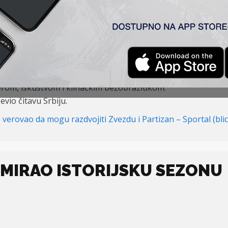
I PARTIZAN
bije, obezbedio jesen u Ligi Evrope, veliki profit od UEFA, al
erom, iskustvom i klinačkim bezobrazlukom.
vio čitavu Srbiju.
e verovao da mogu razdvojiti Zvezdu i Partizan – Sportal (blic
IMIRAO ISTORIJSKU SEZONU