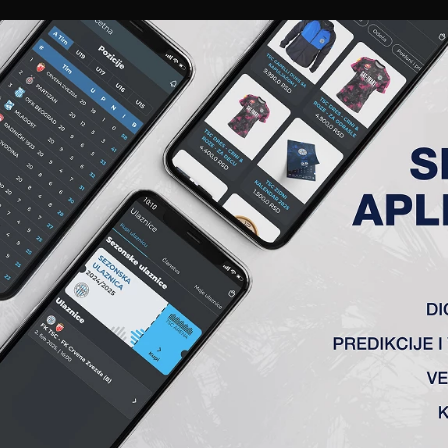
EWS
GALERIJE
A TIM
ČLANSTVO
KARTE
AKREDITACIJE
KLUB
AKADEMIJA
 MATORCIMA U KOJE NIKO N