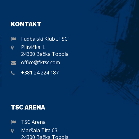
KONTAKT
Fudbalski Klub „TSC”
Plitvička 1.
24300 Bačka Topola
office@fktsc.com
+381 24 224 187
TSC ARENA
TSC Arena
Maršala Tita 63.
24300 Bačka Topola