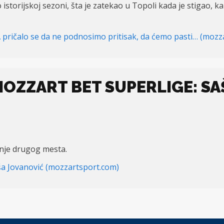
storijskoj sezoni, šta je zatekao u Topoli kada je stigao, ka
 A pričalo se da ne podnosimo pritisak, da ćemo pasti… (moz
OZZART BET SUPERLIGE: SA
anje drugog mesta.
ša Jovanović (mozzartsport.com)