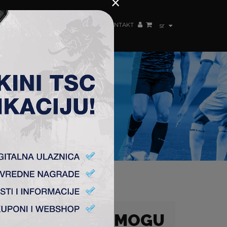
×
ŽENSKI TIM
FAN SHOP
TSC ARENA
KONTAKT
sr
IJE VEROVAO DA MOGU