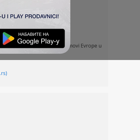
i i priliku da ugosti najjače timovi Evrope u
.rs)