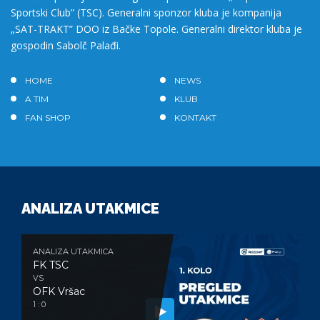
Sportski Club” (TSC). Generalni sponzor kluba je kompanija
„SAT-TRAKT” DOO iz Bačke Topole. Generalni direktor kluba je
gospodin Sabolč Palađi.
HOME
NEWS
A TIM
KLUB
FAN SHOP
KONTAKT
ANALIZA UTAKMICE
ANALIZA UTAKMICA
FK TSC
VS
OFK Vršac
1 : 0