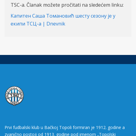
TSC-a. Članak možete pročitati na sledećem linku:
Капитен Саша Томановић шесту сезону је у
екипи ТСЦ-а | Dnevnik
Prvi fudbalski klub u Bačkoj Topoli formiran je 1912. godine a
zvanično postoji od 1913. godine pod imenom „Topolski