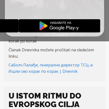
KORAK
PRESS
09-01-2023
Sabolč Palađi, generalni direktor TSC-a: Išli smo
korak po korak
Članak Dnevnika možete pročitati na sledećem
linku:
Саболч Палађи, генерални директор ТСЦ-а:
Ишли смо корак по корак | Dnevnik
U ISTOM RITMU DO
EVROPSKOG CILJA