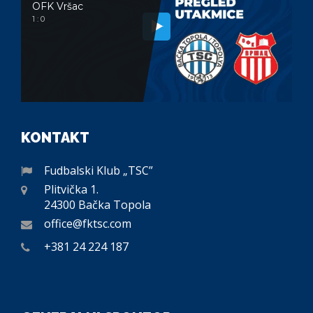
OFK Vršac
1 : 0
KONTAKT
Fudbalski Klub „TSC”
Plitvička 1.
24300 Bačka Topola
office@fktsc.com
+381 24 224 187