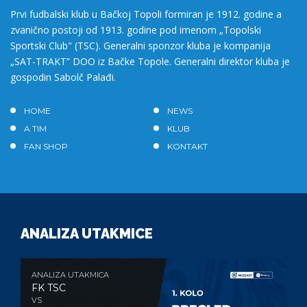
Prvi fudbalski klub u Bačkoj Topoli formiran je 1912. godine a
zvanično postoji od 1913. godine pod imenom „Topolski
Sportski Club" (TSC). Generalni sponzor kluba je kompanija
„SAT-TRAKT” DOO iz Bačke Topole. Generalni direktor kluba je
gospodin Sabolč Palađi.
HOME
NEWS
A TIM
KLUB
FAN SHOP
KONTAKT
ANALIZA UTAKMICE
ANALIZA UTAKMICA
FK TSC
VS