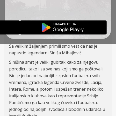
OSTAO BEZ JEDNOG OD
NAJBOLJIH
OBAVEŠTENJA
17-12-2022
Sa velikim žaljenjem primili smo vest da nas je
napustio legendarni Siniša Mihajlović.
Sinišina smrt je veliki gubitak kako za njegovu
porodicu, tako i za sve nas koji smo ga poštovali.
Bio je jedan od najboljih srpskih fudbalera svih
vremena, igračka legenda Crvene zvezde, Lacija,
Intera, Rome, a potom i uspešan trener nekoliko
italijanskih klubova kao i reprezentacije Srbije.
Pamtićemo ga kao velikog čoveka i fudbalera,
jednog od najboljih izvođača slobodnih udaraca u