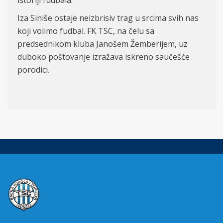
istoriji fudbala.
Iza Siniše ostaje neizbrisiv trag u srcima svih nas
koji volimo fudbal. FK TSC, na čelu sa
predsednikom kluba Janošem Žemberijem, uz
duboko poštovanje izražava iskreno saučešće
porodici.