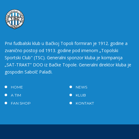
Prvi fudbalski klub u Bačkoj Topoli formiran je 1912. godine a
zvanično postoji od 1913. godine pod imenom „Topolski
Sportski Club" (TSC). Generalni sponzor kluba je kompanija
„SAT-TRAKT” DOO iz Bačke Topole. Generalni direktor kluba je
gospodin Sabolč Palađi.
HOME
NEWS
A TIM
KLUB
FAN SHOP
KONTAKT