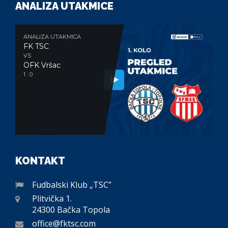
ANALIZA UTAKMICE
ANALIZA UTAKMICA
FK TSC
VS
OFK Vršac
1 : 0
KONTAKT
Fudbalski Klub „TSC”
Plitvička 1.
24300 Bačka Topola
office@fktsc.com