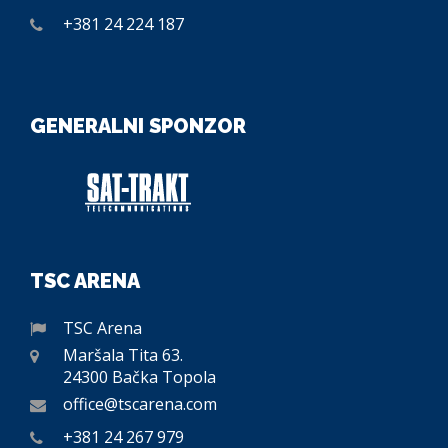
+381 24 224 187
GENERALNI SPONZOR
TSC ARENA
TSC Arena
Maršala Tita 63.
24300 Bačka Topola
office@tscarena.com
+381 24 267 979