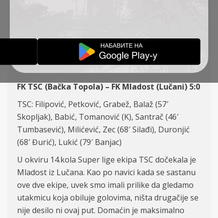
KOLO, TSC – MLADOST
5:0
IZVEŠTAJI
09-11-2020
FK TSC (Bačka Topola) – FK Mladost (Lučani) 5:0
TSC: Filipović, Petković, Grabež, Balaž (57′
Skopljak), Babić, Tomanović (K), Santrač (46′
Tumbasević), Milićević, Zec (68′ Silađi), Duronjić
(68′ Đurić), Lukić (79′ Banjac)
U okviru 14.kola Super lige ekipa TSC dočekala je
Mladost iz Lučana. Kao po navici kada se sastanu
ove dve ekipe, uvek smo imali prilike da gledamo
utakmicu koja obiluje golovima, ništa drugačije se
nije desilo ni ovaj put. Domaćin je maksimalno