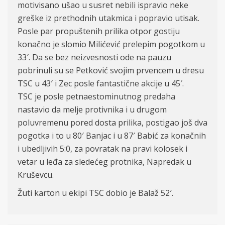
motivisano ušao u susret nebili ispravio neke
greške iz prethodnih utakmica i popravio utisak.
Posle par propuštenih prilika otpor gostiju
konačno je slomio Milićević prelepim pogotkom u
33′. Da se bez neizvesnosti ode na pauzu
pobrinuli su se Petković svojim prvencem u dresu
TSC u 43′ i Zec posle fantastične akcije u 45′.
TSC je posle petnaestominutnog predaha
nastavio da melje protivnika i u drugom
poluvremenu pored dosta prilika, postigao još dva
pogotka i to u 80′ Banjac i u 87′ Babić za konačnih
i ubedljivih 5:0, za povratak na pravi kolosek i
vetar u leđa za sledećeg protnika, Napredak u
Kruševcu.
Žuti karton u ekipi TSC dobio je Balaž 52′.