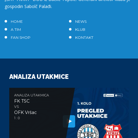
gospodin Sabolč Palađi.
HOME
NEWS
A TIM
KLUB
FAN SHOP
KONTAKT
ANALIZA UTAKMICE
ANALIZA UTAKMICA
FK TSC
VS
OFK Vršac
1 : 0