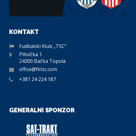
KONTAKT
Fudbalski Klub „TSC”
Plitvička 1.
24300 Bačka Topola
office@fktsc.com
+381 24 224 187
GENERALNI SPONZOR