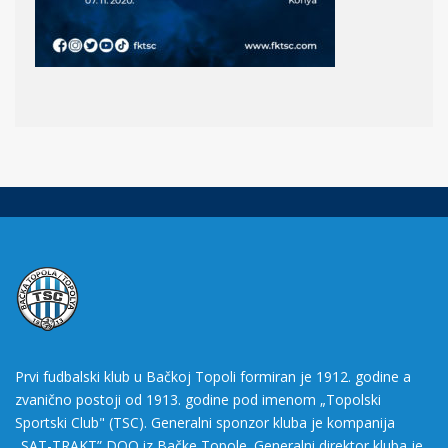
Prvi fudbalski klub u Bačkoj Topoli formiran je 1912. godine a
zvanično postoji od 1913. godine pod imenom „Topolski
Sportski Club" (TSC). Generalni sponzor kluba je kompanija
„SAT-TRAKT” DOO iz Bačke Topole. Generalni direktor kluba je