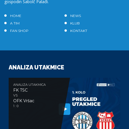
gospodin Sabolč Palađi.
HOME
NEWS
A TIM
KLUB
FAN SHOP
KONTAKT
ANALIZA UTAKMICE
ANALIZA UTAKMICA
FK TSC
VS
OFK Vršac
1 : 0