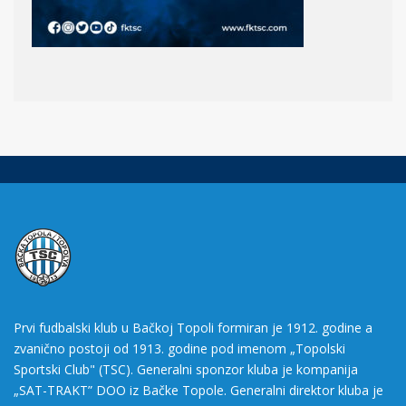
Prvi fudbalski klub u Bačkoj Topoli formiran je 1912. godine a
zvanično postoji od 1913. godine pod imenom „Topolski
Sportski Club" (TSC). Generalni sponzor kluba je kompanija
„SAT-TRAKT” DOO iz Bačke Topole. Generalni direktor kluba je