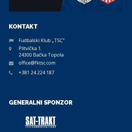
KONTAKT
Fudbalski Klub „TSC”
Plitvička 1.
24300 Bačka Topola
office@fktsc.com
+381 24 224 187
GENERALNI SPONZOR