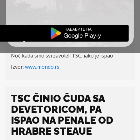
HEROJI, A SRBIJA JE
VIDELA ŠTO NIKAD NIJE
PRESS
17-09-2020
Noć kada smo svi zavoleli TSC, iako je ispao
Izvor:
www.mondo.rs
TSC ČINIO ČUDA SA
DEVETORICOM, PA
ISPAO NA PENALE OD
HRABRE STEAUE