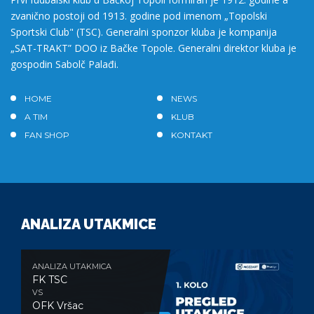
zvanično postoji od 1913. godine pod imenom „Topolski
Sportski Club" (TSC). Generalni sponzor kluba je kompanija
„SAT-TRAKT” DOO iz Bačke Topole. Generalni direktor kluba je
gospodin Sabolč Palađi.
HOME
NEWS
A TIM
KLUB
FAN SHOP
KONTAKT
ANALIZA UTAKMICE
ANALIZA UTAKMICA
FK TSC
VS
OFK Vršac