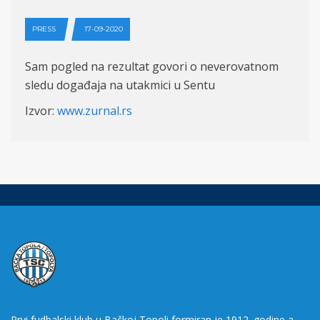
PRESS
17-09-2020
Sam pogled na rezultat govori o neverovatnom
sledu događaja na utakmici u Sentu
Izvor:
www.zurnal.rs
Prvi fudbalski klub u Bačkoj Topoli formiran je 1912. godine a