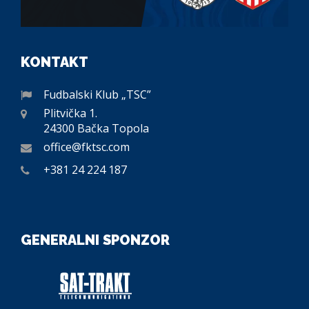
KONTAKT
Fudbalski Klub „TSC”
Plitvička 1.
24300 Bačka Topola
office@fktsc.com
+381 24 224 187
GENERALNI SPONZOR