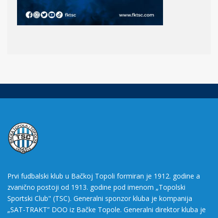
Prvi fudbalski klub u Bačkoj Topoli formiran je 1912. godine a
zvanično postoji od 1913. godine pod imenom „Topolski
Sportski Club" (TSC). Generalni sponzor kluba je kompanija
„SAT-TRAKT” DOO iz Bačke Topole. Generalni direktor kluba je