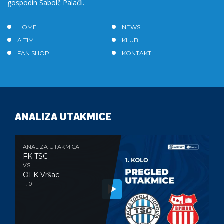
gospodin Sabolč Palađi.
HOME
NEWS
A TIM
KLUB
FAN SHOP
KONTAKT
ANALIZA UTAKMICE
ANALIZA UTAKMICA
FK TSC
VS
OFK Vršac
1 : 0