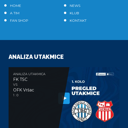
HOME
NEWS
A TIM
KLUB
FAN SHOP
KONTAKT
ANALIZA UTAKMICE
ANALIZA UTAKMICA
FK TSC
VS
OFK Vršac
1 : 0