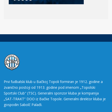
Prvi fudbalski klub u Bačkoj Topoli formiran je 1912. godine a
zvanično postoji od 1913. godine pod imenom „Topolski
Sportski Club" (TSC). Generalni sponzor kluba je kompanija
„SAT-TRAKT” DOO iz Bačke Topole. Generalni direktor kluba je
gospodin Sabolč Palađi.