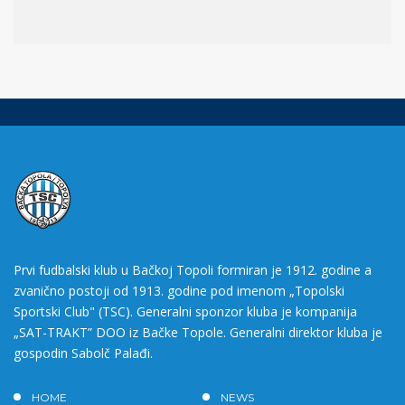
Prvi fudbalski klub u Bačkoj Topoli formiran je 1912. godine a
zvanično postoji od 1913. godine pod imenom „Topolski
Sportski Club" (TSC). Generalni sponzor kluba je kompanija
„SAT-TRAKT” DOO iz Bačke Topole. Generalni direktor kluba je
gospodin Sabolč Palađi.
HOME
NEWS