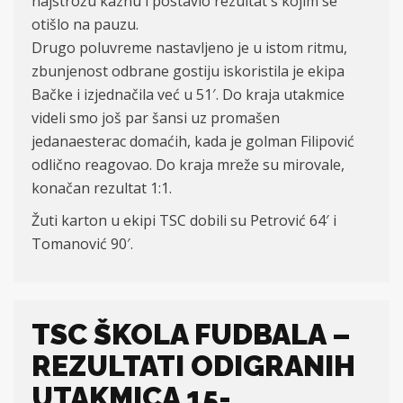
najstrožu kaznu i postavio rezultat s kojim se
otišlo na pauzu.
Drugo poluvreme nastavljeno je u istom ritmu,
zbunjenost odbrane gostiju iskoristila je ekipa
Bačke i izjednačila već u 51′. Do kraja utakmice
videli smo još par šansi uz promašen
jedanaesterac domaćih, kada je golman Filipović
odlično reagovao. Do kraja mreže su mirovale,
konačan rezultat 1:1.
Žuti karton u ekipi TSC dobili su Petrović 64′ i
Tomanović 90′.
TSC ŠKOLA FUDBALA –
REZULTATI ODIGRANIH
UTAKMICA 15-