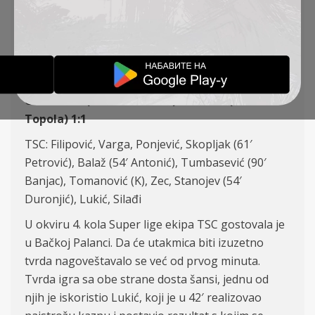
KOLO, BAČKA – TSC 1:1
IZVEŠTAJI
17-08-2020
OFK Bačka (Bačka Palanka) – FK TSC (Bačka
Topola) 1:1
TSC: Filipović, Varga, Ponjević, Skopljak (61′
Petrović), Balaž (54′ Antonić), Tumbasević (90′
Banjac), Tomanović (K), Zec, Stanojev (54′
Duronjić), Lukić, Silađi
U okviru 4. kola Super lige ekipa TSC gostovala je
u Bačkoj Palanci. Da će utakmica biti izuzetno
tvrda nagoveštavalo se već od prvog minuta.
Tvrda igra sa obe strane dosta šansi, jednu od
njih je iskoristio Lukić, koji je u 42′ realizovao