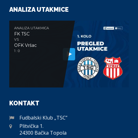
ANALIZA UTAKMICE
ANALIZA UTAKMICA
FK TSC
VS
OFK Vršac
1 : 0
KONTAKT
Fudbalski Klub „TSC”
Plitvička 1.
24300 Bačka Topola