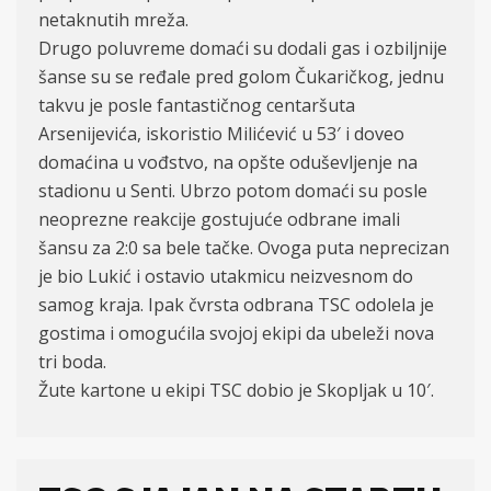
netaknutih mreža.
Drugo poluvreme domaći su dodali gas i ozbiljnije
šanse su se ređale pred golom Čukaričkog, jednu
takvu je posle fantastičnog centaršuta
Arsenijevića, iskoristio Milićević u 53′ i doveo
domaćina u vođstvo, na opšte oduševljenje na
stadionu u Senti. Ubrzo potom domaći su posle
neoprezne reakcije gostujuće odbrane imali
šansu za 2:0 sa bele tačke. Ovoga puta neprecizan
je bio Lukić i ostavio utakmicu neizvesnom do
samog kraja. Ipak čvrsta odbrana TSC odolela je
gostima i omogućila svojoj ekipi da ubeleži nova
tri boda.
Žute kartone u ekipi TSC dobio je Skopljak u 10′.