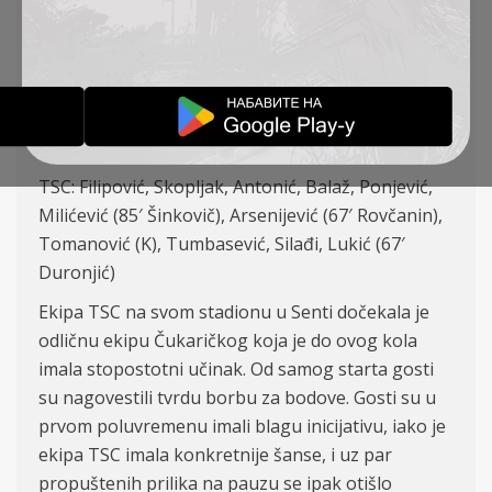
IZVEŠTAJI
12-08-2019
FK TSC (Bačka Topola) – FK Čukarički (Beograd)
1:0
TSC: Filipović, Skopljak, Antonić, Balaž, Ponjević,
Milićević (85′ Šinkovič), Arsenijević (67′ Rovčanin),
Tomanović (K), Tumbasević, Silađi, Lukić (67′
Duronjić)
Ekipa TSC na svom stadionu u Senti dočekala je
odličnu ekipu Čukaričkog koja je do ovog kola
imala stopostotni učinak. Od samog starta gosti
su nagovestili tvrdu borbu za bodove. Gosti su u
prvom poluvremenu imali blagu inicijativu, iako je
ekipa TSC imala konkretnije šanse, i uz par
propuštenih prilika na pauzu se ipak otišlo