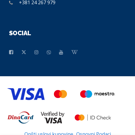
+381 24 267 979
SOCIAL
Opšti uslovi kupovine
Osnovni Podaci