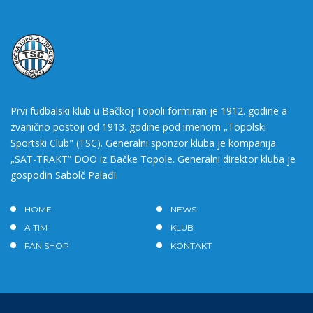
Prvi fudbalski klub u Bačkoj Topoli formiran je 1912. godine a
zvanično postoji od 1913. godine pod imenom „Topolski
Sportski Club" (TSC). Generalni sponzor kluba je kompanija
„SAT-TRAKT” DOO iz Bačke Topole. Generalni direktor kluba je
gospodin Sabolč Palađi.
HOME
NEWS
A TIM
KLUB
FAN SHOP
KONTAKT