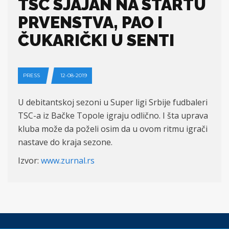
TSC SJAJAN NA STARTU
PRVENSTVA, PAO I
ČUKARIČKI U SENTI
PRESS
12-08-2019
U debitantskoj sezoni u Super ligi Srbije fudbaleri
TSC-a iz Bačke Topole igraju odlično. I šta uprava
kluba može da poželi osim da u ovom ritmu igrači
nastave do kraja sezone.
Izvor:
www.zurnal.rs