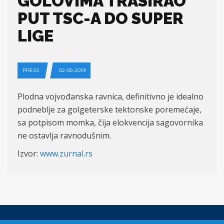
GOLOVIMA TRASIRAO
PUT TSC-A DO SUPER
LIGE
PRESS
02-05-2019
Plodna vojvođanska ravnica, definitivno je idealno
podneblje za golgeterske tektonske poremećaje,
sa potpisom momka, čija elokvencija sagovornika
ne ostavlja ravnodušnim.
Izvor:
www.zurnal.rs