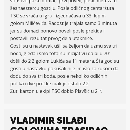
vođstvo pa su domaći prvi poveli, posle meteža u
šesnaestercu gostiju. Posle odličnog centaršuta
TSC se vraća u igru i izjednačava u 33′ lepim
golom Milićevića. Radost je trajala samo 3 minuta
jer su domaći ponovo poveli posle prekida i
postavili rezultat prvog dela utakmice.
Gosti su u nastavak ušli sa željom da uzmu sva tri
boda, gledali smo totalnu inicijativu da bi u 70′
došli do 2:2 golom Lukića sa 11 metara. Šta god su
gosti u nastavku pokušali nije im išlo za rukom da
dođu do sva tri boda, posle nekoliko odličnih
prilika i dve prečke ipak je ostalo 2:2.
Žuti karton u ekipi TSC dobio Plavšić u 21′.
VLADIMIR SILAĐI