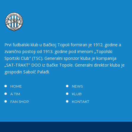
Prvi fudbalski klub u Bačkoj Topoli formiran je 1912. godine a
zvanično postoji od 1913. godine pod imenom „Topolski
Sportski Club" (TSC). Generalni sponzor kluba je kompanija
„SAT-TRAKT” DOO iz Bačke Topole. Generalni direktor kluba je
gospodin Sabolč Palađi.
HOME
NEWS
A TIM
KLUB
FAN SHOP
KONTAKT