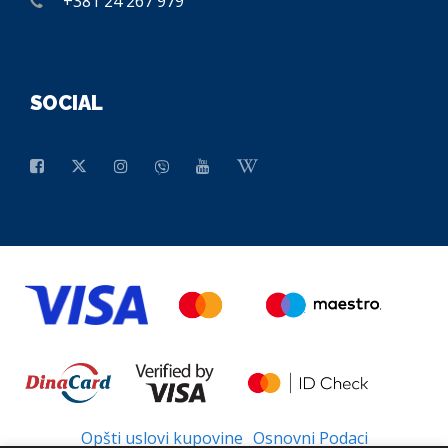
+381 24 267 979
SOCIAL
Opšti uslovi kupovine
Osnovni Podaci