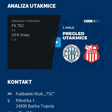
ANALIZA UTAKMICE
ANALIZA UTAKMICA
FK TSC
VS
OFK Vršac
1 : 0
KONTAKT
Fudbalski Klub „TSC”
Plitvička 1.
24300 Bačka Topola