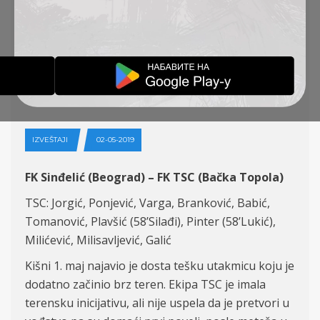
PRVENSTVENA
UTAKMICA – PRVA LIGA
SRBIJE – 36. KOLO
(PLAY-OFF)
IZVEŠTAJI
02-05-2019
FK Sinđelić (Beograd) – FK TSC (Bačka Topola)
TSC: Jorgić, Ponjević, Varga, Branković, Babić,
Tomanović, Plavšić (58’Silađi), Pinter (58’Lukić),
Milićević, Milisavljević, Galić
Kišni 1. maj najavio je dosta tešku utakmicu koju je
dodatno začinio brz teren. Ekipa TSC je imala
terensku inicijativu, ali nije uspela da je pretvori u