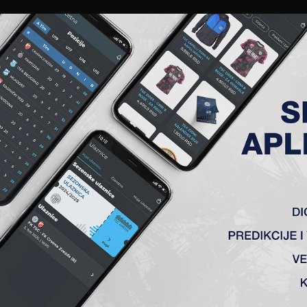
EWS
GALERIJE
A TIM
ČLANSTVO
KARTE
AKREDITACIJE
KLUB
AKADEMIJA
STVENA UTAKMICA – 2. KOL