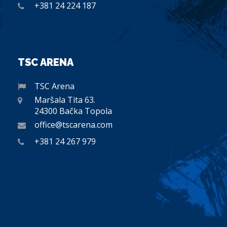
+381 24 224 187
TSC ARENA
TSC Arena
Maršala Tita 63.
24300 Bačka Topola
office@tscarena.com
+381 24 267 979