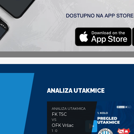
ačka Palanka) 3-1
ANALIZA UTAKMICE
ANALIZA UTAKMICA
FK TSC
VS
OFK Vršac
1 : 0