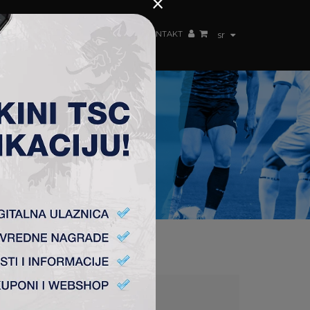
×
ŽENSKI TIM
FAN SHOP
TSC ARENA
KONTAKT
sr
O