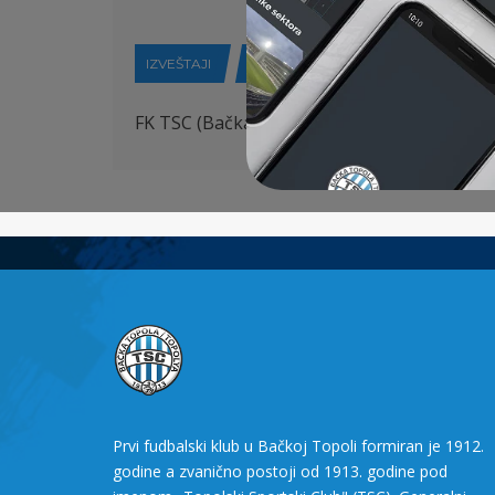
IZVEŠTAJI
03-09-2017
FK TSC (Bačka Topola) – FK Krila Krajine (B
Prvi fudbalski klub u Bačkoj Topoli formiran je 1912.
godine a zvanično postoji od 1913. godine pod