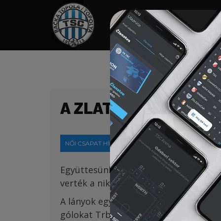
HOME
TÁMOGATÓK
NEWS
A ZLATAR-HEGYSÉG
NŐI CSAPAT HÍREK
2021-08-17
Együttesünk
augusztus 6-
a
és 13-
a
köz
v
ert
ék a
nikšići Ekonomist csa
patát.
A lányok egy nappal később ismét me
gólokat Trbojević
(4),
Knežević
(3),
Bož