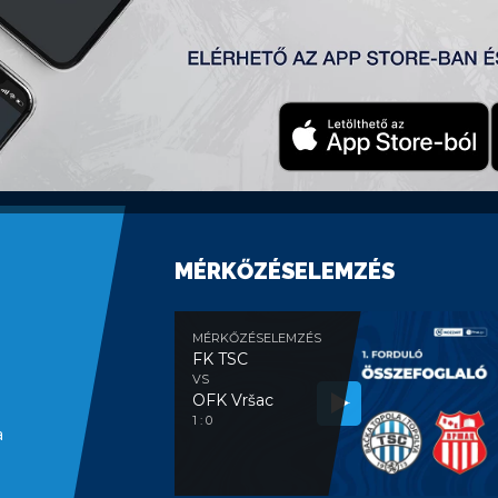
an a Crvena
z
vezda ellen
a Rajko
Mitić stadion edz
őp
rovi
ć
szerezte.
MÉRKŐZÉSELEMZÉS
MÉRKŐZÉSELEMZÉS
FK TSC
VS
OFK Vršac
1 : 0
a