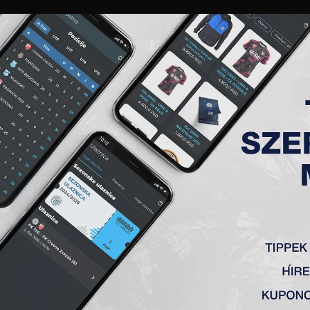
GALÉRIA
„A” CSAPAT
TAGSÁG
JEGYEK
AKKREDITÁCIÓ
KLUB
AKADÉMIA
NŐI
BEN EDZŐTÁBOROZTAK A LÁ
ött a dél-szerbiai Zlatar-hegységben edzőtáboroz
o
A TSC
góljait
Knežević
(2), Trbojevi
ć
,
Đ
oki
ć
és Körmöcz
gmérkőztek a montenegrói élvonalban szereplő csapa
ić
(2), Drobnjak és Petrovi
ć szerezte
.