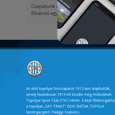
Csapatunk
augusztus 13-án Belgrádb
fővárosi együttessel
.
A TSC gólját Pet
Az első topolyai focicsapatot 1912-ben alapították,
amely hivatalosan 1913-tól kezdte meg működését
Topolyai Sport Club (TSC) néven. A klub főtámogatój
a topolyai „SAT-TRAKT” DOO BAČKA TOPOLA.
Vezérigazgató: Palágyi Szabolcs.