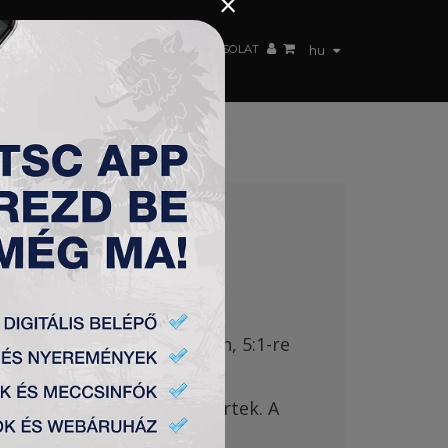
×
 CSAPAT
WEBSHOP
TSC ARENA
KAPCSOLAT
hu
NYOK
tt
. A lányok
augusztus 7-én, 5:
1-re
i lőtte.
ttal, ezúttal 11:
2-re nyertek. A