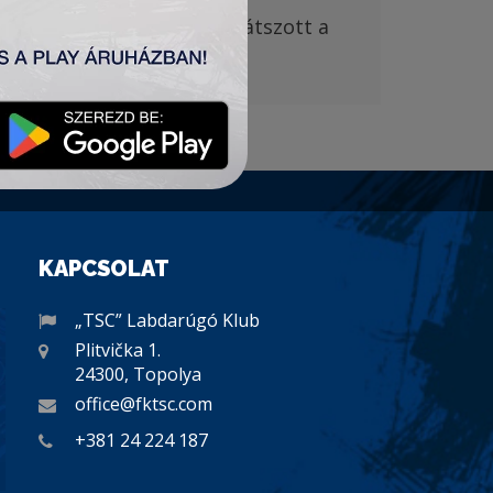
ályáján 1:
1-es
d
öntetlent játszott a
KAPCSOLAT
„TSC” Labdarúgó Klub
Plitvička 1.
24300, Topolya
office@fktsc.com
+381 24 224 187