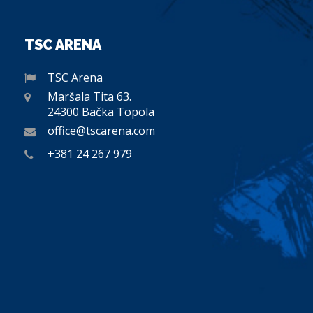
TSC ARENA
TSC Arena
Maršala Tita 63.
24300 Bačka Topola
office@tscarena.com
+381 24 267 979