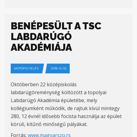
BENÉPESÜLT A TSC
LABDARÚGÓ
AKADÉMIÁJA
SAJTÓFIGYELÉS
2018-12-02
Októberben 22 középiskolás
labdarúgóreménység költözött a topolyai
Labdarúgó Akadémia épületébe, mely
kollégiumként működik, de rajtuk kívül mintegy
280, 12 évnél idősebb focista használja az épület
körüli, kitűnő minőségű pályákat.
Forrás:
www.magyarszo.rs