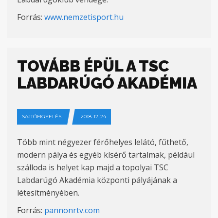
Forrás:
www.nemzetisport.hu
TOVÁBB ÉPÜL A TSC
LABDARÚGÓ AKADÉMIA
SAJTÓFIGYELÉS
2018-12-24
Több mint négyezer férőhelyes lelátó, fűthető,
modern pálya és egyéb kísérő tartalmak, például
szálloda is helyet kap majd a topolyai TSC
Labdarúgó Akadémia központi pályájának a
létesítményében.
Forrás:
pannonrtv.com