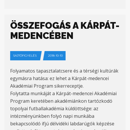
ÖSSZEFOGÁS A KÁRPÁT-
MEDENCÉBEN
SAJTÓFIGYELÉS
2018-10-10
Folyamatos tapasztalatcsere és a térségi kultúrák
egymásra hatása: ez lehet a Kárpát-medencei
Akadémiai Program sikerreceptje.
Folytatta munkáját a Kárpát-medencei Akadémiai
Program keretében akadémiánkon tartózkodó
topolyai futballakadémia küldöttsége: az
intézményünkben folyó napi munkába
bekapcsolódó ifjú délvidéki labdarúgók képzése