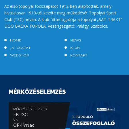
Az első topolyai focicsapatot 1912-ben alapították, amely
hivatalosan 1913-tól kezdte meg működését Topolyai Sport
Club (TSC) néven. A klub főtámogatója a topolyai „SAT-TRAKT”
DOO BAČKA TOPOLA. Vezérigazgató: Palágyi Szabolcs.
HOME
NEWS
„A” CSAPAT
KLUB
WEBSHOP
KONTAKT
MÉRKŐZÉSELEMZÉS
MÉRKŐZÉSELEMZÉS
FK TSC
VS
OFK Vršac