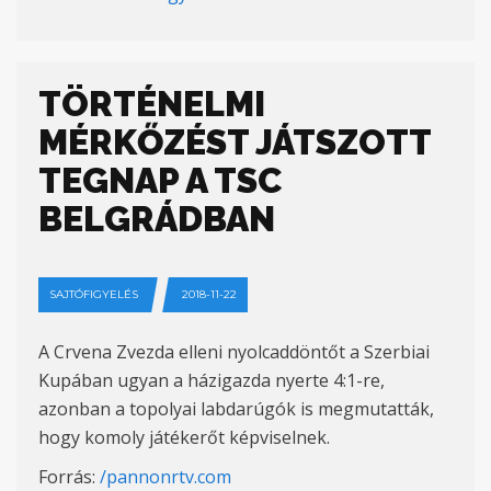
TÖRTÉNELMI
MÉRKŐZÉST JÁTSZOTT
TEGNAP A TSC
BELGRÁDBAN
SAJTÓFIGYELÉS
2018-11-22
A Crvena Zvezda elleni nyolcaddöntőt a Szerbiai
Kupában ugyan a házigazda nyerte 4:1-re,
azonban a topolyai labdarúgók is megmutatták,
hogy komoly játékerőt képviselnek.
Forrás:
/pannonrtv.com