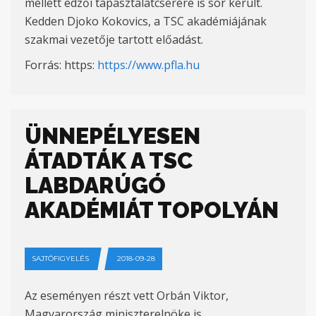
mellett edzői tapasztalatcserére is sor került.
Kedden Djoko Kokovics, a TSC akadémiájának
szakmai vezetője tartott előadást.
Forrás: https:
https://www.pfla.hu
ÜNNEPÉLYESEN
ÁTADTÁK A TSC
LABDARÚGÓ
AKADÉMIÁT TOPOLYÁN
SAJTÓFIGYELÉS
2018-09-28
Az eseményen részt vett Orbán Viktor,
Magyarország miniszterelnöke is.