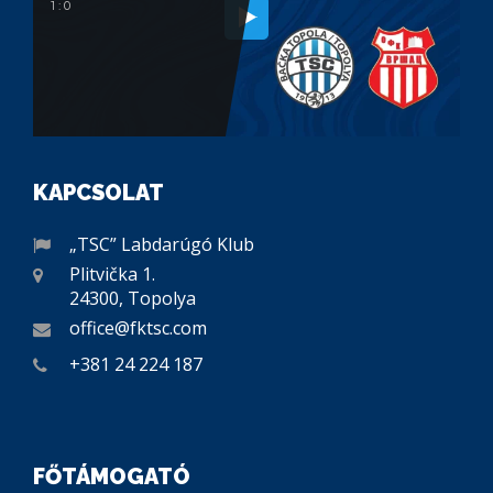
1 : 0
KAPCSOLAT
„TSC” Labdarúgó Klub
Plitvička 1.
24300, Topolya
office@fktsc.com
+381 24 224 187
FŐTÁMOGATÓ