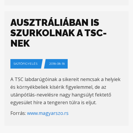
AUSZTRÁLIÁBAN IS
SZURKOLNAK A TSC-
NEK
SAJTÓFIGYELÉS
2018-08-18
A TSC labdarúgóinak a sikereit nemcsak a helyiek
és környékbeliek kísérik figyelemmel, de az
utánpótlás-nevelésre nagy hangsúlyt fektető
egyesület híre a tengeren túlra is eljut.
Forrás:
www.magyarszo.rs