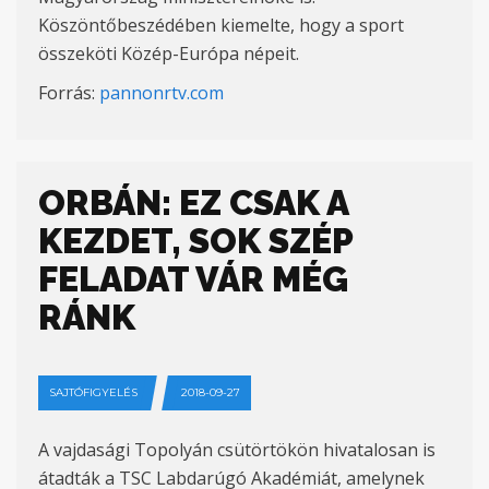
Köszöntőbeszédében kiemelte, hogy a sport
összeköti Közép-Európa népeit.
Forrás:
pannonrtv.com
ORBÁN: EZ CSAK A
KEZDET, SOK SZÉP
FELADAT VÁR MÉG
RÁNK
SAJTÓFIGYELÉS
2018-09-27
A vajdasági Topolyán csütörtökön hivatalosan is
átadták a TSC Labdarúgó Akadémiát, amelynek