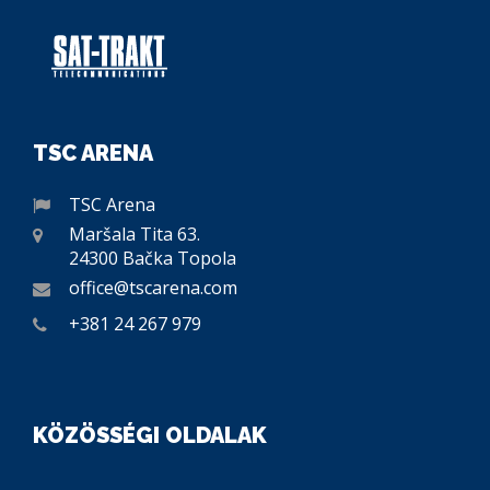
TSC ARENA
TSC Arena
Maršala Tita 63.
24300 Bačka Topola
office@tscarena.com
+381 24 267 979
KÖZÖSSÉGI OLDALAK