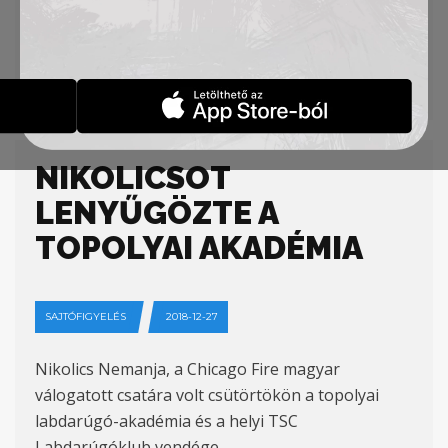
lengyel és amerikai gólkirály a fiatal focistákkal
ismerkedett és számos jó tanáccsal látta el őket.
Forrás:
pannonrtv.com
NIKOLICSOT
LENYŰGÖZTE A
TOPOLYAI AKADÉMIA
SAJTÓFIGYELÉS
2018-12-27
Nikolics Nemanja, a Chicago Fire magyar
válogatott csatára volt csütörtökön a topolyai
labdarúgó-akadémia és a helyi TSC
Labdarúgóklub vendége.