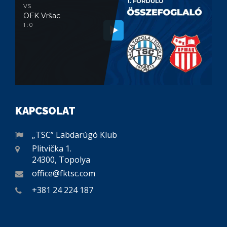
VS
OFK Vršac
1 : 0
KAPCSOLAT
„TSC” Labdarúgó Klub
Plitvička 1.
24300, Topolya
office@fktsc.com
+381 24 224 187