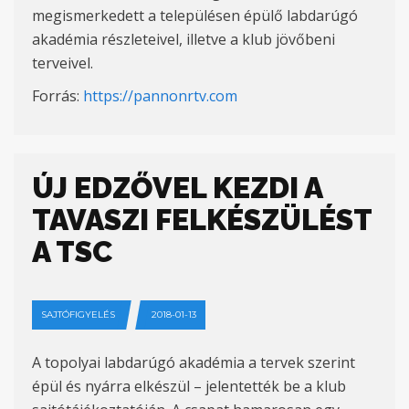
megismerkedett a településen épülő labdarúgó
akadémia részleteivel, illetve a klub jövőbeni
terveivel.
Forrás:
https://pannonrtv.com
ÚJ EDZŐVEL KEZDI A
TAVASZI FELKÉSZÜLÉST
A TSC
SAJTÓFIGYELÉS
2018-01-13
A topolyai labdarúgó akadémia a tervek szerint
épül és nyárra elkészül – jelentették be a klub