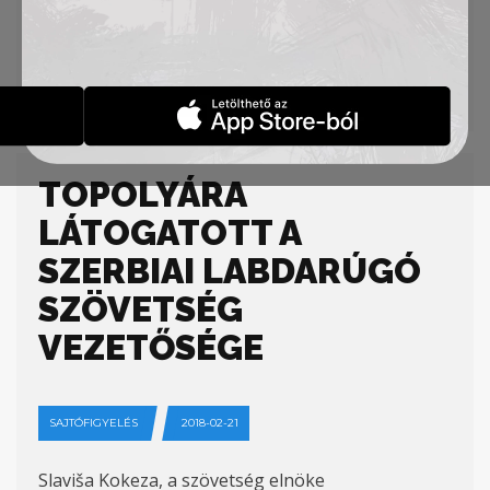
A mérkőzésre a belépés díjtalan, viszont ajándék
várja azon szurkolókat, akik jegyet váltanak.
Forrás:
https://pannonrtv.com
TOPOLYÁRA
LÁTOGATOTT A
SZERBIAI LABDARÚGÓ
SZÖVETSÉG
VEZETŐSÉGE
SAJTÓFIGYELÉS
2018-02-21
Slaviša Kokeza, a szövetség elnöke