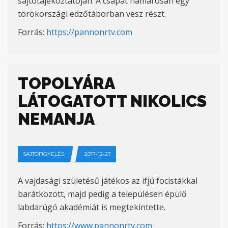
sajtótájékoztatóján. A csapat hamarosan egy
törökországi edzőtáborban vesz részt.
Forrás:
https://pannonrtv.com
TOPOLYÁRA
LÁTOGATOTT NIKOLICS
NEMANJA
SAJTÓFIGYELÉS
2017-12-27
A vajdasági születésű játékos az ifjú focistákkal
barátkozott, majd pedig a településen épülő
labdarúgó akadémiát is megtekintette.
Forrás:
https://www.pannonrtv.com