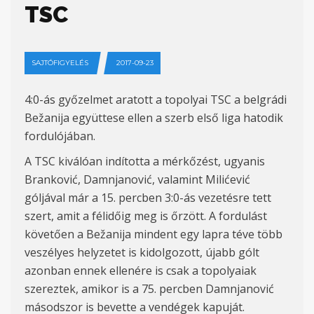
TSC
SAJTÓFIGYELÉS
2017-09-23
4:0-ás győzelmet aratott a topolyai TSC a belgrádi
Bežanija együttese ellen a szerb első liga hatodik
fordulójában.
A TSC kiválóan indította a mérkőzést, ugyanis
Branković, Damnjanović, valamint Milićević
góljával már a 15. percben 3:0-ás vezetésre tett
szert, amit a félidőig meg is őrzött. A fordulást
követően a Bežanija mindent egy lapra téve több
veszélyes helyzetet is kidolgozott, újabb gólt
azonban ennek ellenére is csak a topolyaiak
szereztek, amikor is a 75. percben Damnjanović
másodszor is bevette a vendégek kapuját.