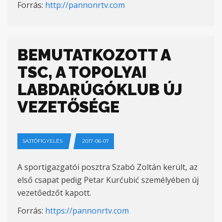
Forrás:
http://pannonrtv.com
BEMUTATKOZOTT A
TSC, A TOPOLYAI
LABDARÚGÓKLUB ÚJ
VEZETŐSÉGE
SAJTÓFIGYELÉS
2017-06-07
A sportigazgatói posztra Szabó Zoltán került, az
első csapat pedig Petar Kurćubić személyében új
vezetőedzőt kapott.
Forrás:
https://pannonrtv.com