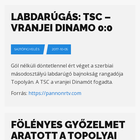
LABDARÚGÁS: TSC –
VRANJEI DINAMO 0:0
SAJTÓFIGYELÉS
2017-10-05
Gól nélküli döntetlennel ért véget a szerbiai
másodosztályú labdarúgó bajnokság rangadója
Topolyán. A TSC a vranjei Dinamót fogadta.
Forrás:
https://pannonrtv.com
FÖLÉNYES GYŐZELMET
ARATOTT A TOPOLYAI