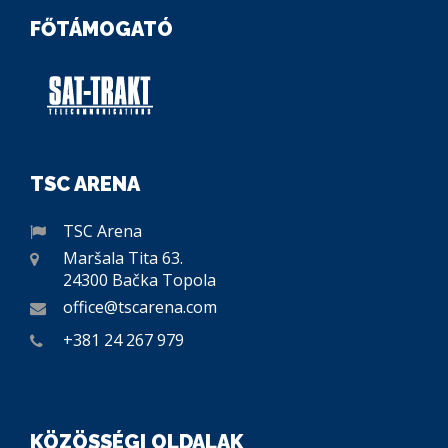
FŐTÁMOGATÓ
TSC ARENA
TSC Arena
Maršala Tita 63.
24300 Bačka Topola
office@tscarena.com
+381 24 267 979
KÖZÖSSÉGI OLDALAK