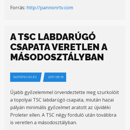
Forrás:
http://pannonrtv.com
A TSC LABDARÚGÓ
CSAPATA VERETLEN A
MÁSODOSZTÁLYBAN
SAJTÓFIGYELÉS
2017-09-19
Újabb győzelemmel örvendeztette meg szurkolóit
a topolyai TSC labdarúgó csapata, miután hazai
pályán minimális győzelmet aratott az újvidéki
Proleter ellen. A TSC négy forduló után továbbra
is veretlen a másodosztályban.