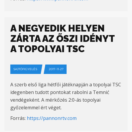
A NEGYEDIK HELYEN
ZÁRTA AZ ŐSZI IDÉNYT
A TOPOLYAI TSC
SAJTÓFIGYELÉS
2017-11-27
A szerb első liga hétfői játéknapján a topolyai TSC
idegenben tudott pontokat rabolni a Temnić
vendégeként. A mérkőzés 2:0-ás topolyai
győzelemmel ért véget.
Forrás:
https://pannonrtv.com