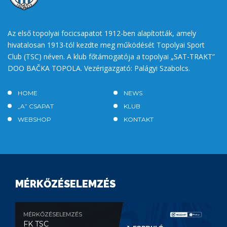
Az első topolyai focicsapatot 1912-ben alapították, amely
hivatalosan 1913-tól kezdte meg működését Topolyai Sport
Club (TSC) néven. A klub főtámogatója a topolyai „SAT-TRAKT”
DOO BAČKA TOPOLA. Vezérigazgató: Palágyi Szabolcs.
HOME
NEWS
„A” CSAPAT
KLUB
WEBSHOP
KONTAKT
MÉRKŐZÉSELEMZÉS
MÉRKŐZÉSELEMZÉS
FK TSC