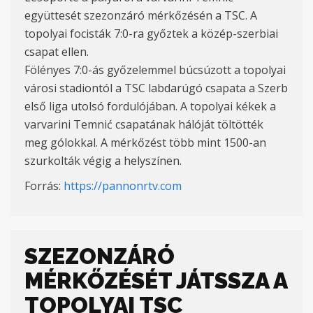
együttesét szezonzáró mérkőzésén a TSC. A
topolyai focisták 7:0-ra győztek a közép-szerbiai
csapat ellen.
Fölényes 7:0-ás győzelemmel búcsúzott a topolyai
városi stadiontól a TSC labdarúgó csapata a Szerb
első liga utolsó fordulójában. A topolyai kékek a
varvarini Temnić csapatának hálóját töltötték
meg gólokkal. A mérkőzést több mint 1500-an
szurkolták végig a helyszínen.
Forrás:
https://pannonrtv.com
SZEZONZÁRÓ
MÉRKŐZÉSÉT JÁTSSZA A
TOPOLYAI TSC