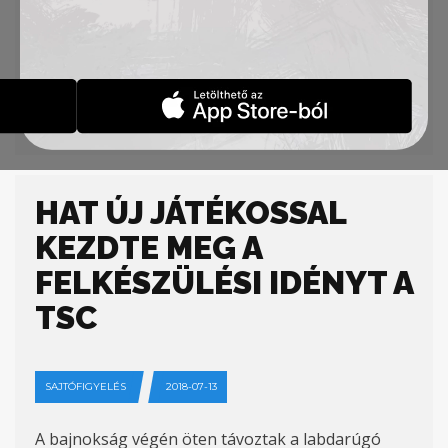
egy kisebb műfüves pályát is létesítenek. A
befektetés a magyar kormány és a topolyai
labdarúgó klub közreműködésével valósul meg.
Forrás:
pannonrtv.com
HAT ÚJ JÁTÉKOSSAL
KEZDTE MEG A
FELKÉSZÜLÉSI IDÉNYT A
TSC
SAJTÓFIGYELÉS
2018-07-13
A bajnokság végén öten távoztak a labdarúgó