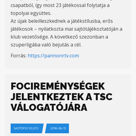
csapatból, így most 23 játékossal folytatja a
topolyai együttes.
Az újak beleilleszkednek a játékstílusba, erős
játékosok – nyilatkozta mai sajtótájékoztatóján a
klub vezetősége. A következő szezonban a
szuperligába való bejutás a cél.
Forrás:
https://pannonrtv.com
FOCIREMÉNYSÉGEK
JELENTKEZTEK A TSC
VÁLOGATÓJÁRA
SAJTÓFIGYELÉS
2018-06-13