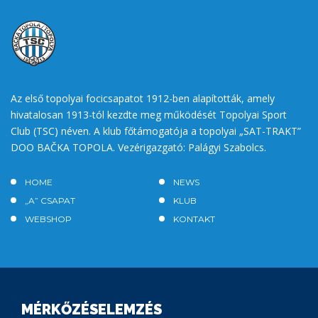
Az első topolyai focicsapatot 1912-ben alapították, amely
hivatalosan 1913-tól kezdte meg működését Topolyai Sport
Club (TSC) néven. A klub főtámogatója a topolyai „SAT-TRAKT”
DOO BAČKA TOPOLA. Vezérigazgató: Palágyi Szabolcs.
HOME
NEWS
„A” CSAPAT
KLUB
WEBSHOP
KONTAKT
MÉRKŐZÉSELEMZÉS