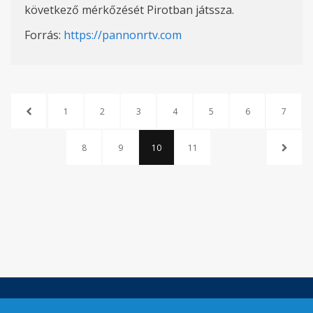
következő mérkőzését Pirotban játssza.
Forrás:
https://pannonrtv.com
1
2
3
4
5
6
7
8
9
10
11