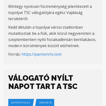
Mintegy nyolcvan focireménység jelentkezett a
topolyai TSC válogatójára egész Vajdaság
területéről.
Kedd délután a topolyai városi stadionban
mutatkoztak be a fiúk, akik közül negyvenöten a
szeptemberben nyíló fociakadémián bentlakásos,
modern körülmények között edzhetnek.
Forrás:
https://pannonrtv.com
VÁLOGATÓ NYÍLT
NAPOT TART A TSC
SAJTÓFIGYELÉS
2018-06-05