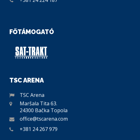
+381 24 224 187
FŐTÁMOGATÓ
TSC ARENA
TSC Arena
Maršala Tita 63.
24300 Bačka Topola
office@tscarena.com
+381 24 267 979