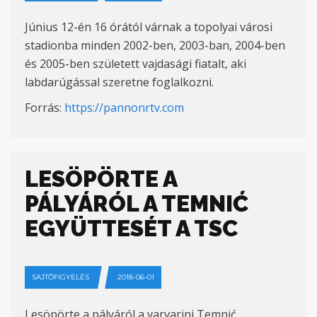
Június 12-én 16 órától várnak a topolyai városi
stadionba minden 2002-ben, 2003-ban, 2004-ben
és 2005-ben született vajdasági fiatalt, aki
labdarúgással szeretne foglalkozni.
Forrás:
https://pannonrtv.com
LESÖPÖRTE A
PÁLYÁRÓL A TEMNIĆ
EGYÜTTESÉT A TSC
SAJTÓFIGYELÉS
2018-06-01
Lesöpörte a pályáról a varvarini Temnić