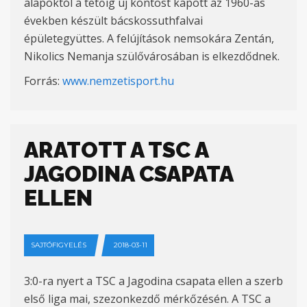
alapoktól a tetőig új köntöst kapott az 1960-as
években készült bácskossuthfalvai
épületegyüttes. A felújítások nemsokára Zentán,
Nikolics Nemanja szülővárosában is elkezdődnek.
Forrás:
www.nemzetisport.hu
ARATOTT A TSC A
JAGODINA CSAPATA
ELLEN
SAJTÓFIGYELÉS
2018-03-11
3:0-ra nyert a TSC a Jagodina csapata ellen a szerb
első liga mai, szezonkezdő mérkőzésén. A TSC a