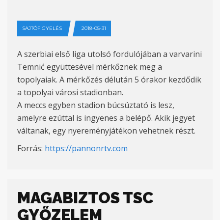
SAJTÓFIGYELÉS
2018-05-31
A szerbiai első liga utolsó fordulójában a varvarini
Temnić együttesével mérkőznek meg a
topolyaiak. A mérkőzés délután 5 órakor kezdődik
a topolyai városi stadionban.
A meccs egyben stadion búcsúztató is lesz,
amelyre ezúttal is ingyenes a belépő. Akik jegyet
váltanak, egy nyereményjátékon vehetnek részt.
Forrás:
https://pannonrtv.com
MAGABIZTOS TSC
GYŐZELEM