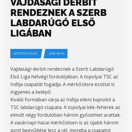
VAJDASÁGI DERBIT
RENDEZNEK A SZERB
LABDARÚGÓ ELSŐ
LIGÁBAN
SAJTÓFIGYELÉS
2018-05-04
Vajdasági derbit rendeznek a Szerb Labdarúgó
Első Liga hétvégi fordulójában. A topolyai TSC az
Inđija csapatát fogadja. A mérkőzésre ezúttal is
ingyenes a belépő.
Kiváló formában várja az Inđija elleni bajnokit a
TSC labdarúgó csapata. A topolyai kék-fehérek az
elmúlt négy fordulóban három győzelmet arattak.
A vasárnapi hazai mérkőzésen is az újabb három
pont begyűjtése lesz a cél, mondta a csapatot