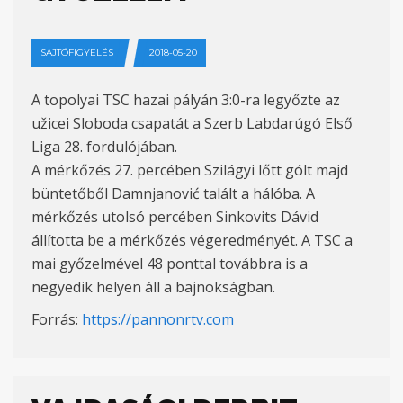
SAJTÓFIGYELÉS
2018-05-20
A topolyai TSC hazai pályán 3:0-ra legyőzte az
užicei Sloboda csapatát a Szerb Labdarúgó Első
Liga 28. fordulójában.
A mérkőzés 27. percében Szilágyi lőtt gólt majd
büntetőből Damnjanović talált a hálóba. A
mérkőzés utolsó percében Sinkovits Dávid
állította be a mérkőzés végeredményét. A TSC a
mai győzelmével 48 ponttal továbbra is a
negyedik helyen áll a bajnokságban.
Forrás:
https://pannonrtv.com