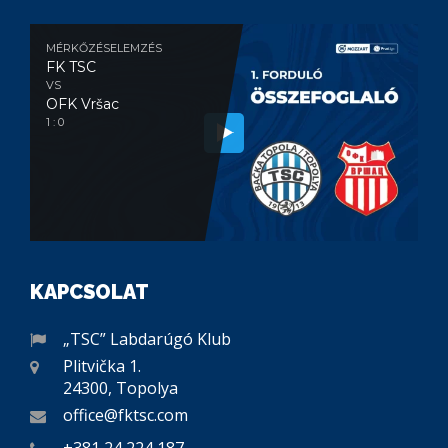
MÉRKŐZÉSELEMZÉS
FK TSC
VS
OFK Vršac
1 : 0
KAPCSOLAT
„TSC” Labdarúgó Klub
Plitvička 1.
24300, Topolya
office@fktsc.com