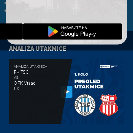
A TIM
KLUB
FAN SHOP
KONTAKT
ANALIZA UTAKMICE
ANALIZA UTAKMICA
FK TSC
VS
OFK Vršac
1 : 0