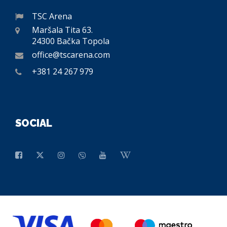
TSC Arena
Maršala Tita 63.
24300 Bačka Topola
office@tscarena.com
+381 24 267 979
SOCIAL