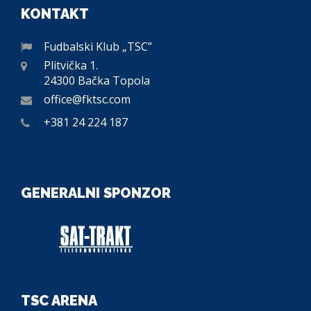
KONTAKT
Fudbalski Klub „TSC”
Plitvička 1.
24300 Bačka Topola
office@fktsc.com
+381 24 224 187
GENERALNI SPONZOR
TSC ARENA