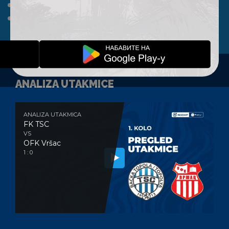
A TIM
KLUB
FAN SHOP
KONTAKT
ANALIZA UTAKMICE
ANALIZA UTAKMICA
FK TSC
VS
OFK Vršac
1 : 0