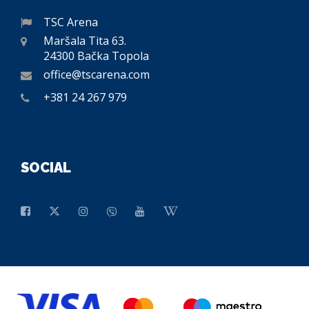
TSC Arena
Maršala Tita 63.
24300 Bačka Topola
office@tscarena.com
+381 24 267 979
SOCIAL