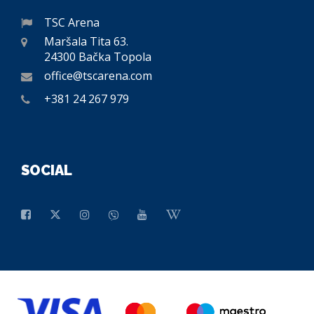
TSC Arena
Maršala Tita 63.
24300 Bačka Topola
office@tscarena.com
+381 24 267 979
SOCIAL