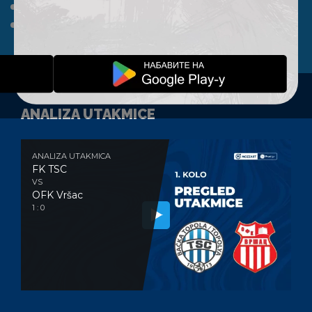
A TIM
KLUB
FAN SHOP
KONTAKT
ANALIZA UTAKMICE
ANALIZA UTAKMICA
FK TSC
VS
OFK Vršac
1 : 0