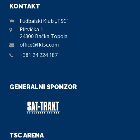
KONTAKT
Fudbalski Klub „TSC”
Plitvička 1.
24300 Bačka Topola
office@fktsc.com
+381 24 224 187
GENERALNI SPONZOR
TSC ARENA