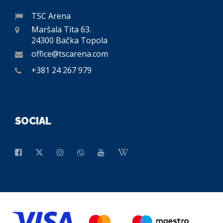
TSC Arena
Maršala Tita 63.
24300 Bačka Topola
office@tscarena.com
+381 24 267 979
SOCIAL