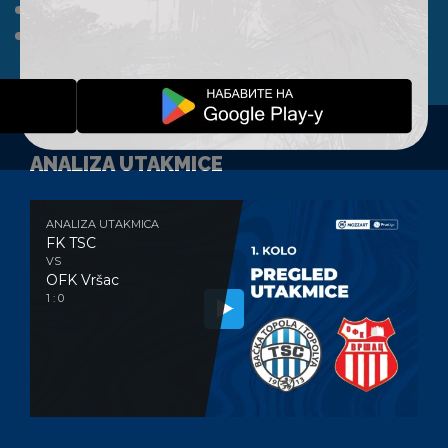
A TIM
KLUB
FAN SHOP
KONTAKT
ANALIZA UTAKMICE
ANALIZA UTAKMICA
FK TSC
VS
OFK Vršac
1 : 0