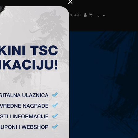
×
ŽENSKI TIM
FAN SHOP
TSC ARENA
KONTAKT
sr
KONTAKT
Fudbalski Klub „TSC”
Plitvička 1.
24300 Bačka Topola
office@fktsc.com
+381 24 224 187