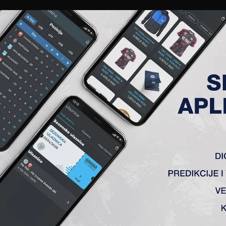
EWS
GALERIJE
A TIM
ČLANSTVO
KARTE
AKREDITACIJE
KLUB
AKADEMIJA
ANALIZA UTAKMICE
ANALIZA UTAKMICA
FK TSC
VS
OFK Vršac
1 : 0