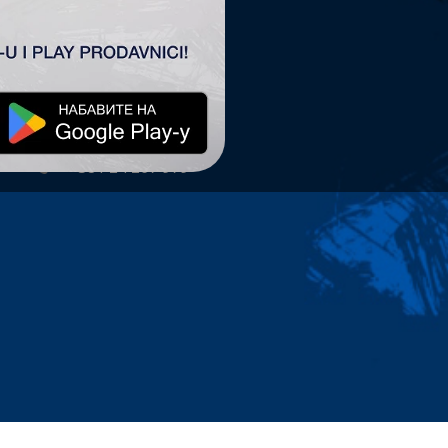
TSC ARENA
TSC Arena
Maršala Tita 63.
24300 Bačka Topola
office@tscarena.com
+381 24 267 979