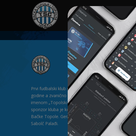
HOME
SPONZORI
N
Prvi fudbalski klub u Bačkoj Topoli formiran je 1912.
godine a zvanično postoji od 1913. godine pod
imenom „Topolski Sportski Club" (TSC). Generalni
sponzor kluba je kompanija „SAT-TRAKT” DOO iz
Bačke Topole. Generalni direktor kluba je gospodin
Sabolč Palađi.