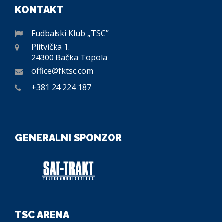
KONTAKT
Fudbalski Klub „TSC”
Plitvička 1.
24300 Bačka Topola
office@fktsc.com
+381 24 224 187
GENERALNI SPONZOR
TSC ARENA