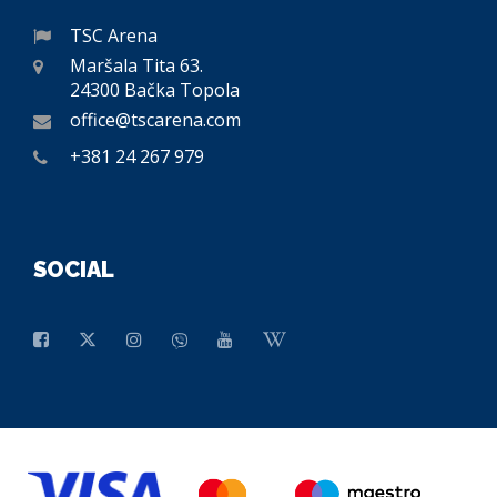
TSC Arena
Maršala Tita 63.
24300 Bačka Topola
office@tscarena.com
+381 24 267 979
SOCIAL