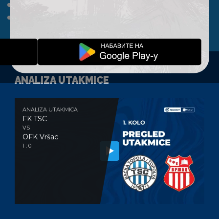
A TIM
KLUB
FAN SHOP
KONTAKT
ANALIZA UTAKMICE
ANALIZA UTAKMICA
FK TSC
VS
OFK Vršac
1 : 0