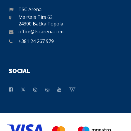
TSC Arena
Maršala Tita 63.
24300 Bačka Topola
office@tscarena.com
+381 24 267 979
SOCIAL