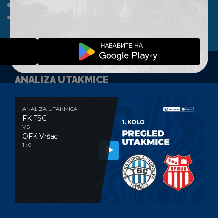
A TIM
KLUB
FAN SHOP
KONTAKT
ANALIZA UTAKMICE
ANALIZA UTAKMICA
FK TSC
VS
OFK Vršac
1 : 0