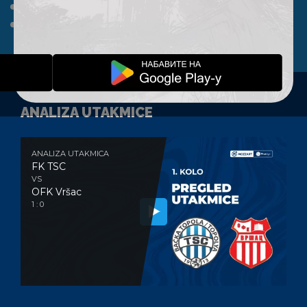
A TIM
KLUB
FAN SHOP
KONTAKT
ANALIZA UTAKMICE
ANALIZA UTAKMICA
FK TSC
VS
OFK Vršac
1 : 0