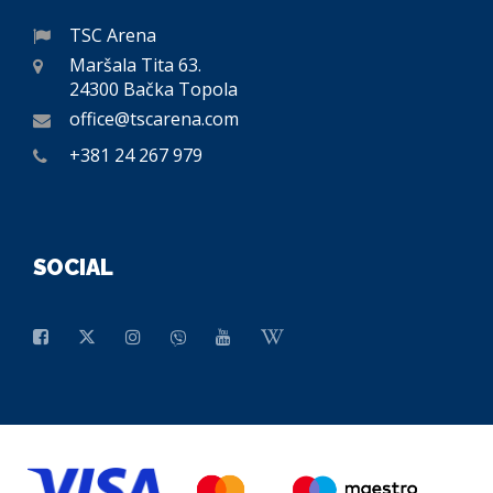
TSC Arena
Maršala Tita 63.
24300 Bačka Topola
office@tscarena.com
+381 24 267 979
SOCIAL