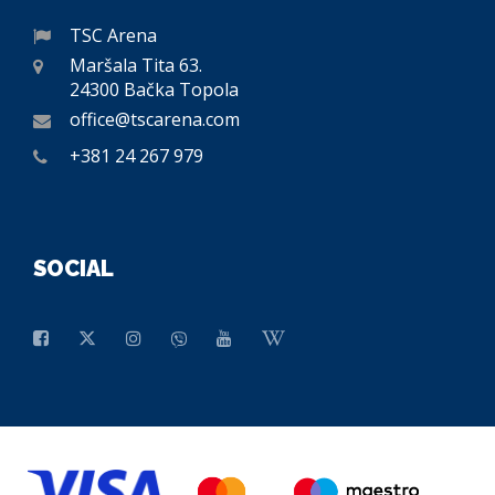
TSC Arena
Maršala Tita 63.
24300 Bačka Topola
office@tscarena.com
+381 24 267 979
SOCIAL