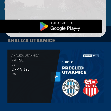
A TIM
KLUB
FAN SHOP
KONTAKT
ANALIZA UTAKMICE
ANALIZA UTAKMICA
FK TSC
VS
OFK Vršac
1 : 0