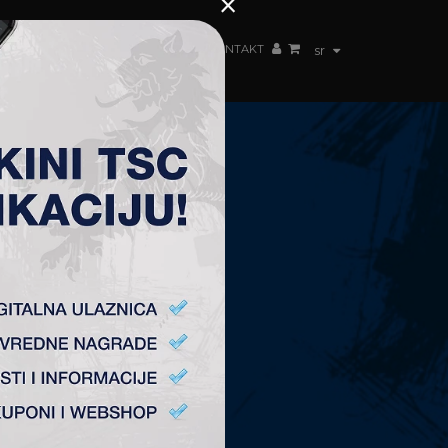
×
ŽENSKI TIM
FAN SHOP
TSC ARENA
KONTAKT
sr
KONTAKT
Fudbalski Klub „TSC”
Plitvička 1.
24300 Bačka Topola
office@fktsc.com
+381 24 224 187