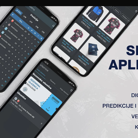
EWS
GALERIJE
A TIM
ČLANSTVO
KARTE
AKREDITACIJE
KLUB
AKADEMIJA
ANALIZA UTAKMICE
ANALIZA UTAKMICA
FK TSC
VS
OFK Vršac
1 : 0