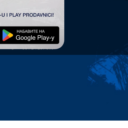
TSC ARENA
TSC Arena
Maršala Tita 63.
24300 Bačka Topola
office@tscarena.com
+381 24 267 979