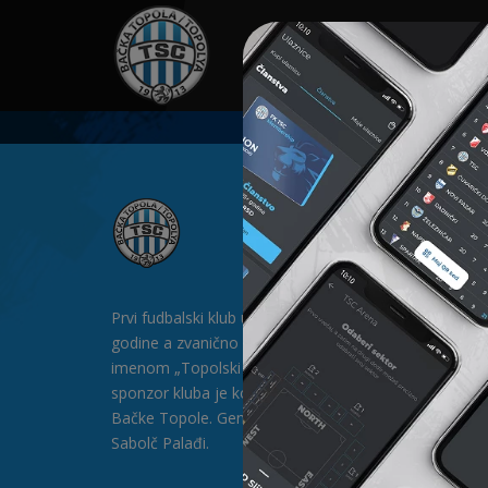
HOME
SPONZORI
N
Prvi fudbalski klub u Bačkoj Topoli formiran je 1912.
godine a zvanično postoji od 1913. godine pod
imenom „Topolski Sportski Club" (TSC). Generalni
sponzor kluba je kompanija „SAT-TRAKT” DOO iz
Bačke Topole. Generalni direktor kluba je gospodin
Sabolč Palađi.