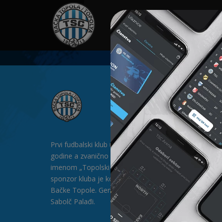
HOME
SPONZORI
N
Prvi fudbalski klub u Bačkoj Topoli formiran je 1912.
godine a zvanično postoji od 1913. godine pod
imenom „Topolski Sportski Club" (TSC). Generalni
sponzor kluba je kompanija „SAT-TRAKT” DOO iz
Bačke Topole. Generalni direktor kluba je gospodin
Sabolč Palađi.