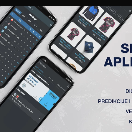
EWS
GALERIJE
A TIM
ČLANSTVO
KARTE
AKREDITACIJE
KLUB
AKADEMIJA
ANALIZA UTAKMICE
ANALIZA UTAKMICA
FK TSC
VS
OFK Vršac
1 : 0