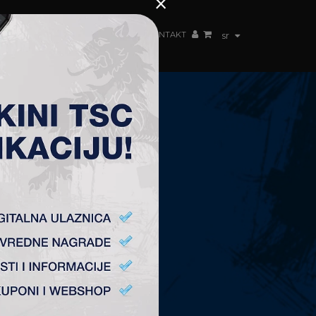
×
ŽENSKI TIM
FAN SHOP
TSC ARENA
KONTAKT
sr
KONTAKT
Fudbalski Klub „TSC”
Plitvička 1.
24300 Bačka Topola
office@fktsc.com
+381 24 224 187