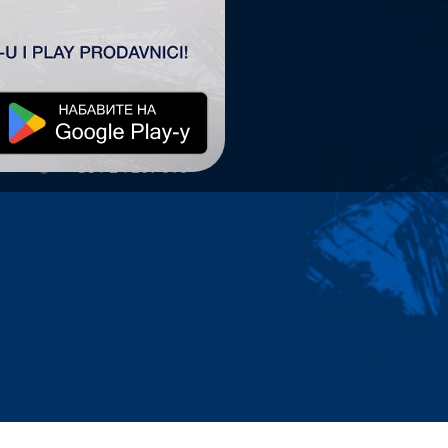
TSC ARENA
TSC Arena
Maršala Tita 63.
24300 Bačka Topola
office@tscarena.com
+381 24 267 979